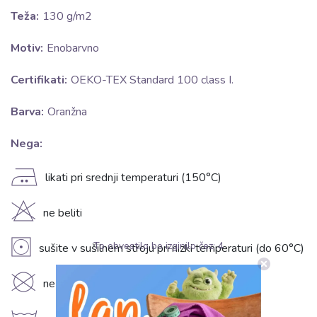
Teža:
130 g/m2
Motiv:
Enobarvno
Certifikati:
OEKO-TEX Standard 100 class I.
Barva:
Oranžna
Nega:
E
likati pri srednji temperaturi (150°C)
H
ne beliti
V
To obvestilo bo izginilo čez:
3
sušite v sušilnem stroju pri nizki temperaturi (do 60°C)
K
ne kemično čistiti