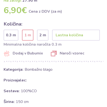
Na zalogi:
27.90 m
6,90€
Cena z DDV (za m)
Količina:
0.3 m
1 m
2 m
Minimalna količina naročila 0.3 m
Dodaj v Bubumix
Naroči vzorec
Kategorija:
Bombažno blago
Proizvajalec:
Sestava:
100%CO
Širina:
150 cm