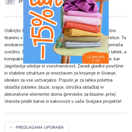
g
prati na 30°C
Odkrijte Bombažni poplin apricot – izjemno kakovostno
tkanino v topli oranžni barvi, ki spominja na zrele marelice. Ta
enobarvni poplin iz 100% bombaža v vaše kreacije prinaša
svežino, živahnost in optimizem. S težo 130 g/m2 je lahek, a
kompakten, mehak na otip, zračen in prijazen do kože, kar
zagotavlja udobje in vsestranskost. Zaradi gladke površine
in stabilne strukture je enostaven za krojenje in šivanje,
idealen za vse ustvarjalce. Popoln je za lahka poletna
oblačila (obleke, bluze, srajce, otroška oblačila) in
dekorativne elemente doma (prevleke za blazine, prte).
Vnesite pridih barve in kakovosti v vaše šiviljske projekte!
PREDLAGANA UPORABA