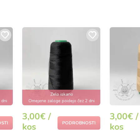
Zelo iskano
 dni
Omejene zaloge poidejo čez 2 dni
3,00€ /
3,00€ /
STI
PODROBNOSTI
kos
kos