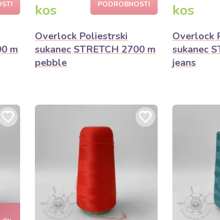
STI
PODROBNOSTI
kos
kos
Overlock Poliestrski
Overlock P
00 m
sukanec STRETCH 2700 m
sukanec 
pebble
jeans