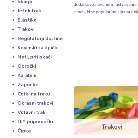
Škarje
dodatkov za šivanje in ustvarjanj
Ježek trak
cenah, ki se popolnoma ujema z bla
Elastika
Trakovi
Regulatorji dolžine
Kovinski zaključki
Neti, pritiskači
Obročki
Karabini
Zaponke
Cofki na traku
Okrasni trakovi
Vstavni trak
DIY pripomočki
Trakovi
Čipke