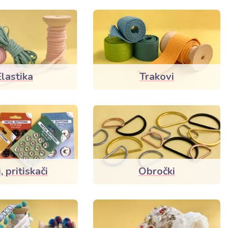
Elastika
Trakovi
, pritiskači
Obročki