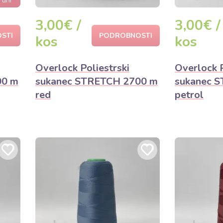
 dni
3,00€ /
3,00€ /
STI
PODROBNOSTI
kos
kos
Overlock Poliestrski
Overlock P
00 m
sukanec STRETCH 2700 m
sukanec 
red
petrol