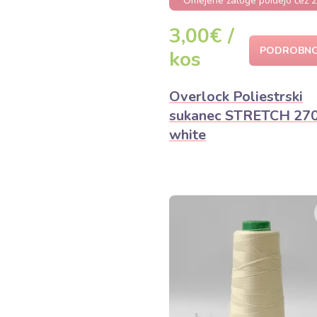
Omejene zaloge poidejo čez 2
3,00€ /
PODROBNO
kos
Overlock Poliestrski
sukanec STRETCH 27
white