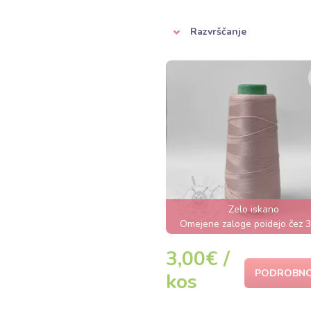
Razvrščanje
Zelo iskano
Omejene zaloge poidejo čez 3
3,00€ /
PODROBNO
kos