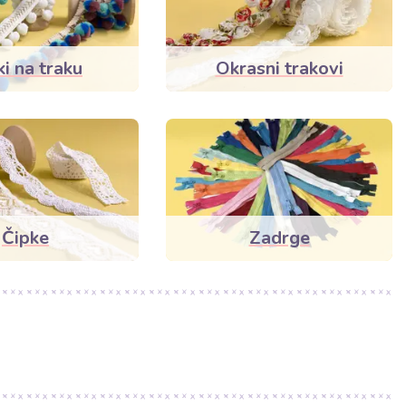
ki na traku
Okrasni trakovi
Čipke
Zadrge