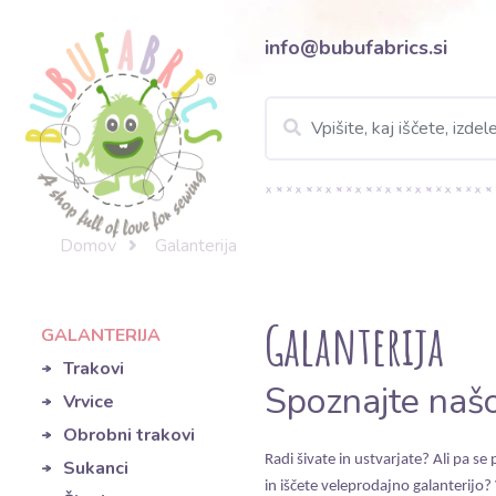
info@bubufabrics.si
Domov
Galanterija
Galanterija
GALANTERIJA
Trakovi
Spoznajte našo
Vrvice
Obrobni trakovi
Radi šivate in ustvarjate? Ali pa s
Sukanci
in iščete veleprodajno galanterijo?