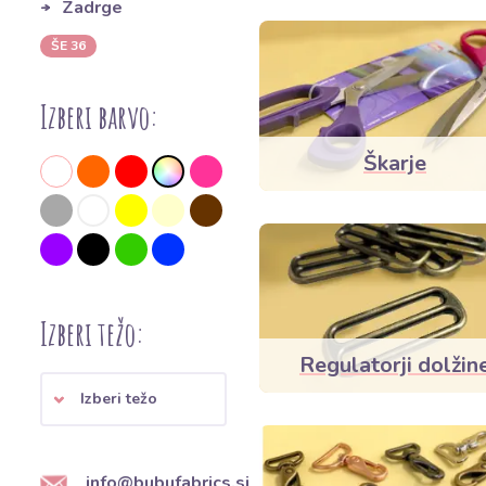
Zadrge
ŠE 36
Izberi barvo:
Škarje
Izberi težo:
Regulatorji dolžin
Izberi težo
info@bubufabrics.si