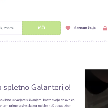
IŠČI
Seznam želja
 spletno Galanterijo!
e poklicno ukvarjate s šivanjem, imate svojo delavnico
 V tem primeru si vsekakor oglejte naš bogat izbor