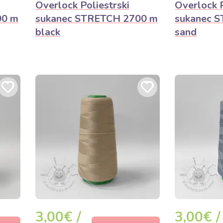
Overlock Poliestrski
Overlock P
00 m
sukanec STRETCH 2700 m
sukanec 
black
sand
3,00€ /
3,00€ /