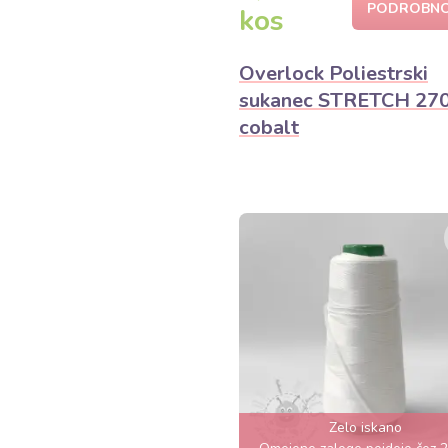
PODROBNO
kos
Overlock Poliestrski
sukanec STRETCH 27
cobalt
Zelo iskano