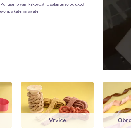
e. Ponujamo vam kakovostno galanterijo po ugodnih
gom, s katerim šivate.
Vrvice
Obro