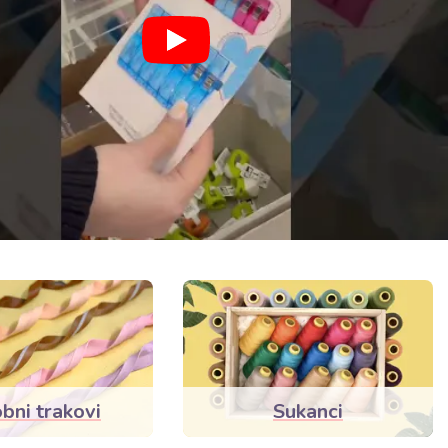
bni trakovi
Sukanci