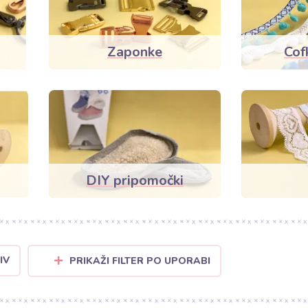
Zaponke
Cof
DIY pripomočki
IV
PRIKAŽI FILTER PO UPORABI