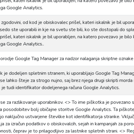
rišel, kateri iskalnik je bil uporabljen, na katero povezavo je bilo kl
 ga Google Analytics.
 zgodovini, od kod je obiskovalec prišel, kateri iskalnik je bil upor
sedo ste uporabili in kje na svetu ste bili, ko ste dostopali do sp
rišel, kateri iskalnik je bil uporabljen, na katero povezavo je bilo kl
ga Google Analytics..
 orodje Google Tag Manager za nadzor nalaganja skriptne oznake 
k je dodeljen spletnim stranem, ki uporabljajo Google Tag Manager 
 se lahko šteje za strogo nujno, saj brez njega drugi skripti morda
ki je tudi identifikator dodeljenega računa Google Analytics.
se za razlikovanje uporabnikov. <> To ime piškotka je povezano s 
osodobitev bolj običajne storitve Google Analytics. Ta piškotek
ijo naključno ustvarjene številke kot identifikatorja stranke. Vkl
ja za izračun podatkov o obiskovalcih, sejah in kampanjah za poročil
nosti, čeprav je to prilagodljivo za lastnike spletnih strani. <> Reg