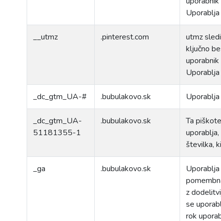
uporabnik p
Uporablja
__utmz
.pinterest.com
utmz sledi
ključno be
uporabnik p
Uporablja 
_dc_gtm_UA-#
.bubulakovo.sk
Uporablja
_dc_gtm_UA-
.bubulakovo.sk
Ta piškote
51181355-1
uporablja,
številka, 
_ga
.bubulakovo.sk
Uporablja 
pomembna p
z dodelitv
se uporabl
rok uporab