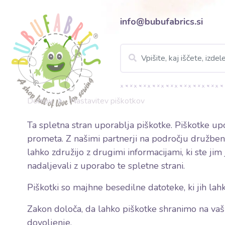
info@bubufabrics.si
Domov
Nastavitev piškotkov
Ta spletna stran uporablja piškotke. Piškotke upo
prometa. Z našimi partnerji na področju družbenih
lahko združijo z drugimi informacijami, ki ste jim j
nadaljevali z uporabo te spletne strani.
Piškotki so majhne besedilne datoteke, ki jih lah
Zakon določa, da lahko piškotke shranimo na vaši
dovoljenje.