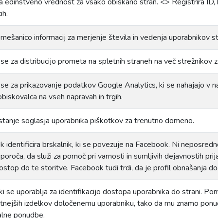
 edinstveno vrednost za vsako obiskano stran. <> Registrira ID, k
ih.
mešanico informacij za merjenje števila in vedenja uporabnikov s
se za distribucijo prometa na spletnih straneh na več strežnikov
se za prikazovanje podatkov Google Analytics, ki se nahajajo v nap
biskovalca na vseh napravah in trgih.
 stanje soglasja uporabnika piškotkov za trenutno domeno.
ek identificira brskalnik, ki se povezuje na Facebook. Ni nepos
oroča, da služi za pomoč pri varnosti in sumljivih dejavnostih prija
dostop do te storitve. Facebook tudi trdi, da je profil obnašanja 
ki se uporablja za identifikacijo dostopa uporabnika do strani. Po
ntnejših izdelkov določenemu uporabniku, tako da mu znamo ponud
ualne ponudbe.