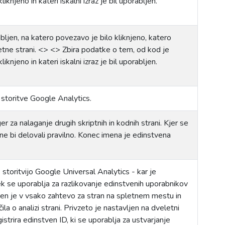
iknjeno in kateri iskalni izraz je bil uporabljen.
abljen, na katero povezavo je bilo kliknjeno, katero
letne strani. <> <> Zbira podatke o tem, od kod je
iknjeno in kateri iskalni izraz je bil uporabljen.
storitve Google Analytics.
za nalaganje drugih skriptnih in kodnih strani. Kjer se
 ne bi delovali pravilno. Konec imena je edinstvena
storitvijo Google Universal Analytics - kar je
 se uporablja za razlikovanje edinstvenih uporabnikov
jučen je v vsako zahtevo za stran na spletnem mestu in
a o analizi strani. Privzeto je nastavljen na dveletni
istrira edinstven ID, ki se uporablja za ustvarjanje