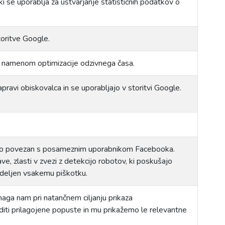
i se uporablja za ustvarjanje statističnih podatkov o
toritve Google.
 z namenom optimizacije odzivnega časa.
ravi obiskovalca in se uporabljajo v storitvi Google.
redno povezan s posameznim uporabnikom Facebooka.
ve, zlasti v zvezi z detekcijo robotov, ki poskušajo
dodeljen vsakemu piškotku.
maga nam pri natančnem ciljanju prikaza
iti prilagojene popuste in mu prikažemo le relevantne