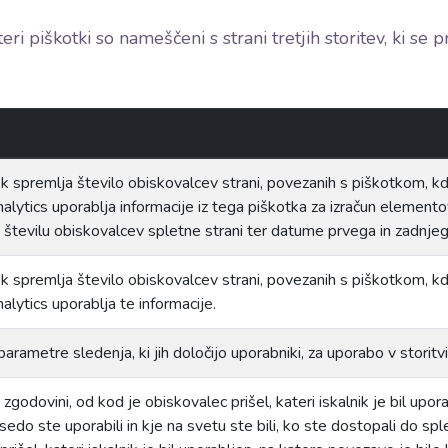
ri piškotki so nameščeni s strani tretjih storitev, ki se p
k spremlja število obiskovalcev strani, povezanih s piškotkom, kdaj 
lytics uporablja informacije iz tega piškotka za izračun elemento
številu obiskovalcev spletne strani ter datume prvega in zadnjeg
k spremlja število obiskovalcev strani, povezanih s piškotkom, kdaj 
lytics uporablja te informacije.
parametre sledenja, ki jih določijo uporabniki, za uporabo v storitv
 zgodovini, od kod je obiskovalec prišel, kateri iskalnik je bil upor
sedo ste uporabili in kje na svetu ste bili, ko ste dostopali do sp