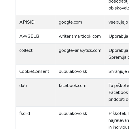
posodablja
obiskovalc
APISID
google.com
vsebujejo 
AWSELB
writer.smartlook.com
Uporablja 
collect
google-analytics.com
Uporablja 
Spremlja o
CookieConsent
bubulakovo.sk
Shranjuje
datr
facebook.com
Ta piškot
Facebook p
pridobiti 
fsd.id
bubulakovo.sk
Piškotek, 
najreleva
in individ