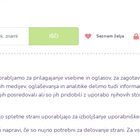
IŠČI
Seznam želja
rabljamo za prilagajanje vsebine in oglasov, za zagotav
 medijev, oglaševanja in analitike delimo tudi informacij
ih posredovali ali so jih pridobili z uporabo njihovih stor
ko spletne strani uporabljajo za izboljšanje uporabniške
 napravi, če so nujno potrebni za delovanje strani. Za 