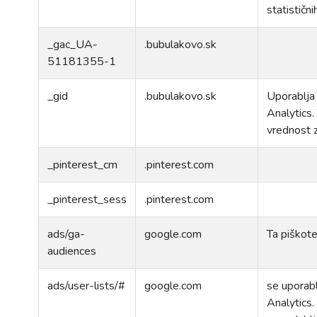
statističn
_gac_UA-
.bubulakovo.sk
51181355-1
_gid
.bubulakovo.sk
Uporablja 
Analytics.
vrednost z
_pinterest_cm
.pinterest.com
_pinterest_sess
.pinterest.com
ads/ga-
google.com
Ta piškote
audiences
ads/user-lists/#
google.com
se uporabl
Analytics.