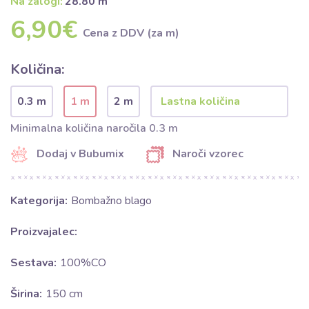
Na zalogi:
28.80 m
6,90€
Cena z DDV (za m)
Količina:
0.3 m
1 m
2 m
Minimalna količina naročila 0.3 m
Dodaj v Bubumix
Naroči vzorec
Kategorija:
Bombažno blago
Proizvajalec:
Sestava:
100%CO
Širina:
150 cm