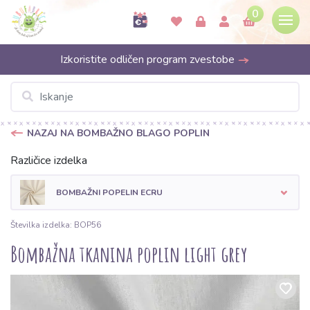
0
Izkoristite odličen program zvestobe
NAZAJ NA BOMBAŽNO BLAGO POPLIN
Različice izdelka
BOMBAŽNI POPELIN ECRU
Številka izdelka: BOP56
Bombažna tkanina poplin light grey