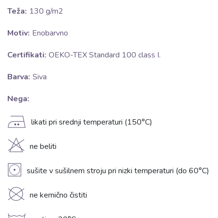
Teža:
130 g/m2
Motiv:
Enobarvno
Certifikati:
OEKO-TEX Standard 100 class I.
Barva:
Siva
Nega:
E
likati pri srednji temperaturi (150°C)
H
ne beliti
V
sušite v sušilnem stroju pri nizki temperaturi (do 60°C)
K
ne kemično čistiti