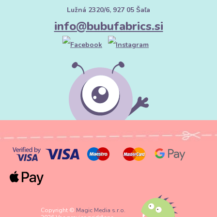
Lužná 2320/6, 927 05 Šaľa
info@bubufabrics.si
Copyright ©
Magic Media s.r.o.