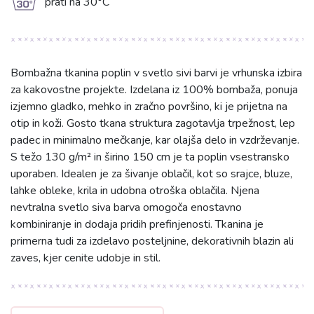
g
prati na 30°C
Bombažna tkanina poplin v svetlo sivi barvi je vrhunska izbira
za kakovostne projekte. Izdelana iz 100% bombaža, ponuja
izjemno gladko, mehko in zračno površino, ki je prijetna na
otip in koži. Gosto tkana struktura zagotavlja trpežnost, lep
padec in minimalno mečkanje, kar olajša delo in vzdrževanje.
S težo 130 g/m² in širino 150 cm je ta poplin vsestransko
uporaben. Idealen je za šivanje oblačil, kot so srajce, bluze,
lahke obleke, krila in udobna otroška oblačila. Njena
nevtralna svetlo siva barva omogoča enostavno
kombiniranje in dodaja pridih prefinjenosti. Tkanina je
primerna tudi za izdelavo posteljnine, dekorativnih blazin ali
zaves, kjer cenite udobje in stil.