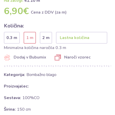
Na zalogi:
41.10 m
6,90€
Cena z DDV (za m)
Količina:
0.3 m
1 m
2 m
Minimalna količina naročila 0.3 m
Dodaj v Bubumix
Naroči vzorec
Kategorija:
Bombažno blago
Proizvajalec:
Sestava:
100%CO
Širina:
150 cm