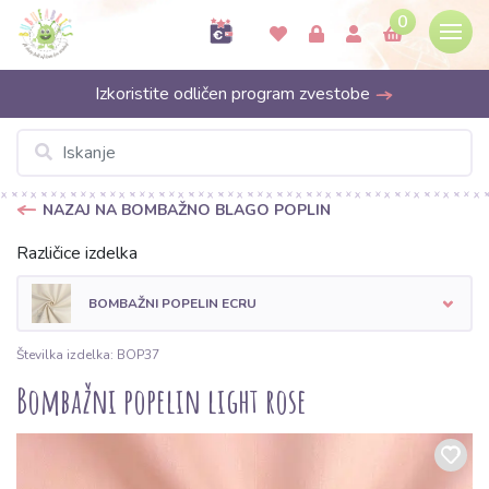
0
Izkoristite odličen program zvestobe
NAZAJ NA BOMBAŽNO BLAGO POPLIN
Različice izdelka
BOMBAŽNI POPELIN ECRU
Številka izdelka: BOP37
Bombažni popelin light rose