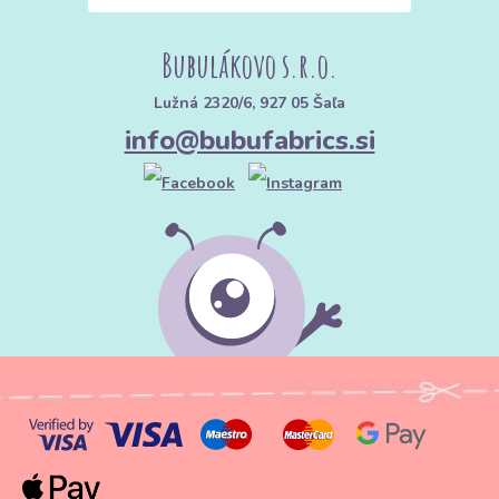
Bubulákovo s.r.o.
Lužná 2320/6, 927 05 Šaľa
info@bubufabrics.si