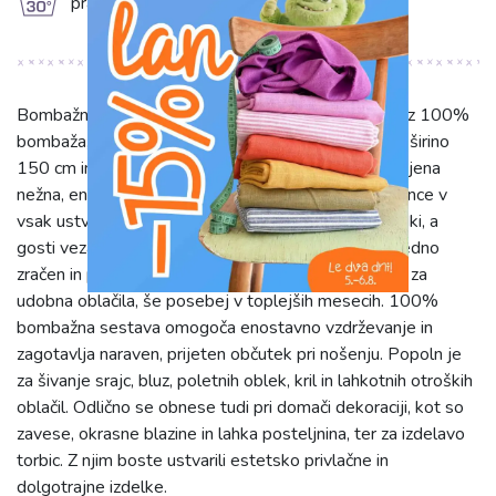
g
prati na 30°C
Bombažni popelin light rose je kakovostna tkanina iz 100%
bombaža, ki navdušuje z mehkobo in trpežnostjo. S širino
150 cm in težo 130 g/m2 je izjemno vsestranski. Njena
nežna, enobarvna rožnata barva prinaša pridih elegance v
vsak ustvarjalni projekt. Popelin se odlikuje po gladki, a
gosti vezavi, ki mu daje čvrstost in lep padec. Je izredno
zračen in prijazen do kože, kar ga dela idealno izbiro za
udobna oblačila, še posebej v toplejših mesecih. 100%
bombažna sestava omogoča enostavno vzdrževanje in
zagotavlja naraven, prijeten občutek pri nošenju. Popoln je
za šivanje srajc, bluz, poletnih oblek, kril in lahkotnih otroških
oblačil. Odlično se obnese tudi pri domači dekoraciji, kot so
zavese, okrasne blazine in lahka posteljnina, ter za izdelavo
torbic. Z njim boste ustvarili estetsko privlačne in
dolgotrajne izdelke.