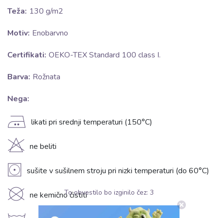
Teža:
130 g/m2
Motiv:
Enobarvno
Certifikati:
OEKO-TEX Standard 100 class I.
Barva:
Rožnata
Nega:
E
likati pri srednji temperaturi (150°C)
H
ne beliti
V
sušite v sušilnem stroju pri nizki temperaturi (do 60°C)
K
To obvestilo bo izginilo čez:
3
ne kemično čistiti