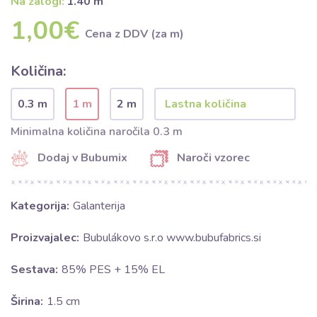
Na zalogi:
1.40 m
1,00€
Cena z DDV (za m)
Količina:
0.3 m
1 m
2 m
Minimalna količina naročila 0.3 m
Dodaj v Bubumix
Naroči vzorec
Kategorija:
Galanterija
Proizvajalec:
Bubulákovo s.r.o www.bubufabrics.si
Sestava:
85% PES + 15% EL
Širina:
1.5 cm