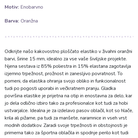
Motiv:
Enobarvno
Barva:
Oranžna
Odkrijte našo kakovostno ploščato elastiko v živahni oranžni
barvi, širine 15 mm, idealno za vse vaše šiviljske projekte.
Njena sestava iz 85% poliestra in 15% elastana zagotavlja
izjemno trpežnost, prožnost in zanesljivo povratnost. To
pomeni, da elastika ohranja svojo obliko in funkcionalnost
tudi po pogosti uporabi in večkratnem pranju. Gladka
površina elastike je prijetna na otip in enostavna za delo, kar
jo dela odlično izbiro tako za profesionalce kot tudi za hobi
ustvarjalce. Idealna je za izdelavo pasov oblačil, kot so hlače,
krila ali pižame, pa tudi za manšete, naramnice in vseh vrst
modnih dodatkov. Zaradi svoje trpežnosti in obstojnosti je
primerna tako za športna oblačila in spodnje perilo kot tudi