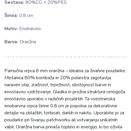
Sestava:
80%CO + 20%PES
Širina:
0.8 cm
Motiv:
Enobarvno
Barva:
Oranžna
Pamučna vrpca 8 mm oranžna – idealna za živahne poudarke.
Mešanica 80% bombaža in 20% poliestra zagotavlja
naraven otip, zračnost, trpežnost, obstojnost barve in
enostavno vzdrževanje. Gladka in prožna struktura omogoča
enostavno uporabo v različnih projektih. Ta vsestranska
enobarvna vrpca širine 0.8 cm je popolna za dekorativne
detajle na oblačilih, torbicah, darilih in nakitu. Uporabite jo za
poudarke pri šivanju, patchworku ali ustvarjanju unikatnih
vabil. Oranžna barva prinaša toplino in energijo, ki bo oživila