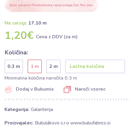
Zelo iskano! Predvidoma razprodaja čez %s dan
Na zalogi:
17.10 m
1,20€
Cena z DDV (za m)
Količina:
0.3 m
1 m
2 m
Minimalna količina naročila 0.3 m
Dodaj v Bubumix
Naroči vzorec
Kategorija:
Galanterija
Proizvajalec:
Bubulákovo s.r.o www.bubufabrics.si