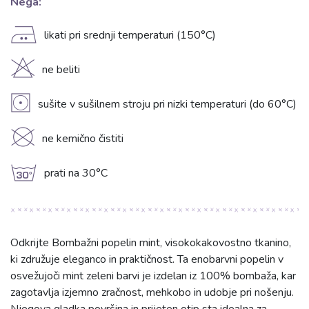
Nega:
E
likati pri srednji temperaturi (150°C)
H
ne beliti
V
sušite v sušilnem stroju pri nizki temperaturi (do 60°C)
K
ne kemično čistiti
g
prati na 30°C
Odkrijte Bombažni popelin mint, visokokakovostno tkanino,
ki združuje eleganco in praktičnost. Ta enobarvni popelin v
osvežujoči mint zeleni barvi je izdelan iz 100% bombaža, kar
zagotavlja izjemno zračnost, mehkobo in udobje pri nošenju.
Njegova gladka površina in prijeten otip sta idealna za