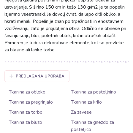
ustvarjanje. S širino 150 cm in težo 130 g/m2 je ta popelin
izjemno vsestranski. Je dovolj čvrst, da lepo drži obliko, a
hkrati mehak. Popelin je znan po trpežnosti in enostavnem
vzdrževanju, zato je priljubljena izbira. Odlično se obnese pri
šivanju srajc, bluz, poletnih oblek, kril in otroških oblačil.
Primeren je tudi za dekorativne elemente, kot so prevleke
za blazine ali lahke torbe.
PREDLAGANA UPORABA
Tkanina za obleko
Tkanina za posteljnino
Tkanina za pregrinjalo
Tkanina za krilo
Tkanina za torbo
Za zavese
Tkanina za bluzo
Tkanina za gnezdo za
posteljico