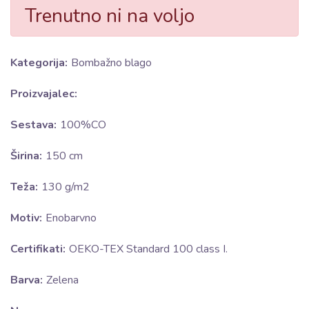
Trenutno ni na voljo
Kategorija:
Bombažno blago
Proizvajalec:
Sestava:
100%CO
Širina:
150 cm
Teža:
130 g/m2
Motiv:
Enobarvno
Certifikati:
OEKO-TEX Standard 100 class I.
Barva:
Zelena