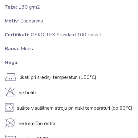
Teža:
130 g/m2
Motiv:
Enobarvno
Certifikati:
OEKO-TEX Standard 100 class I.
Barva:
Modra
Nega:
E
likati pri srednji temperaturi (150°C)
H
ne beliti
V
sušite v sušilnem stroju pri nizki temperaturi (do 60°C)
K
ne kemično čistiti