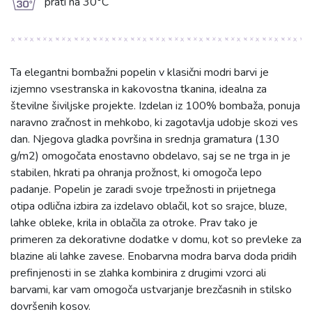
g
prati na 30°C
Ta elegantni bombažni popelin v klasični modri barvi je
izjemno vsestranska in kakovostna tkanina, idealna za
številne šiviljske projekte. Izdelan iz 100% bombaža, ponuja
naravno zračnost in mehkobo, ki zagotavlja udobje skozi ves
dan. Njegova gladka površina in srednja gramatura (130
g/m2) omogočata enostavno obdelavo, saj se ne trga in je
stabilen, hkrati pa ohranja prožnost, ki omogoča lepo
padanje. Popelin je zaradi svoje trpežnosti in prijetnega
otipa odlična izbira za izdelavo oblačil, kot so srajce, bluze,
lahke obleke, krila in oblačila za otroke. Prav tako je
primeren za dekorativne dodatke v domu, kot so prevleke za
blazine ali lahke zavese. Enobarvna modra barva doda pridih
prefinjenosti in se zlahka kombinira z drugimi vzorci ali
barvami, kar vam omogoča ustvarjanje brezčasnih in stilsko
dovršenih kosov.