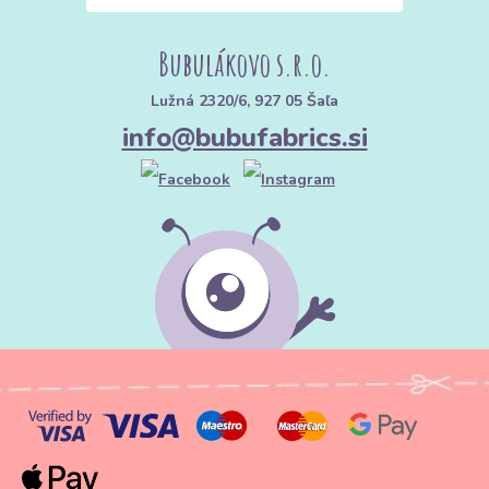
Bubulákovo s.r.o.
Lužná 2320/6, 927 05 Šaľa
info@bubufabrics.si