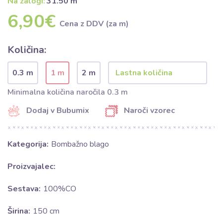
Na zalogi:
31.50 m
6,90€
Cena z DDV (za m)
Količina:
0.3 m
1 m
2 m
Minimalna količina naročila 0.3 m
Dodaj v Bubumix
Naroči vzorec
Kategorija:
Bombažno blago
Proizvajalec:
Sestava:
100%CO
Širina:
150 cm