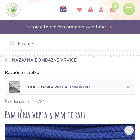
0
Izkoristite odličen program zvestobe
NAZAJ NA BOMBAŽNE VRVICE
Različice izdelka
POLIESTERSKA VRPCA 8 MM WHITE
Številka izdelka: 43784
Pamučna vrpca 8 mm cobalt