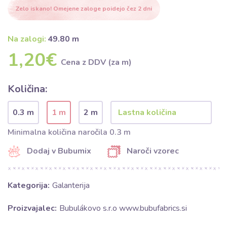
Zelo iskano! Omejene zaloge poidejo čez 2 dni
Na zalogi:
49.80 m
1,20€
Cena z DDV (za m)
Količina:
0.3 m
1 m
2 m
Minimalna količina naročila 0.3 m
Dodaj v Bubumix
Naroči vzorec
Kategorija:
Galanterija
Proizvajalec:
Bubulákovo s.r.o www.bubufabrics.si