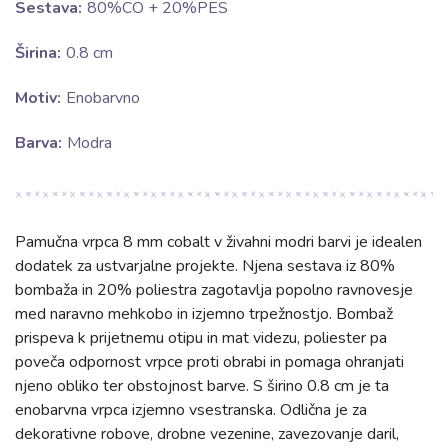
Sestava:
80%CO + 20%PES
Širina:
0.8 cm
Motiv:
Enobarvno
Barva:
Modra
Pamučna vrpca 8 mm cobalt v živahni modri barvi je idealen
dodatek za ustvarjalne projekte. Njena sestava iz 80%
bombaža in 20% poliestra zagotavlja popolno ravnovesje
med naravno mehkobo in izjemno trpežnostjo. Bombaž
prispeva k prijetnemu otipu in mat videzu, poliester pa
poveča odpornost vrpce proti obrabi in pomaga ohranjati
njeno obliko ter obstojnost barve. S širino 0.8 cm je ta
enobarvna vrpca izjemno vsestranska. Odlična je za
dekorativne robove, drobne vezenine, zavezovanje daril,