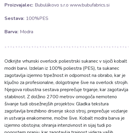
Proizvajalec:
Bubulákovo s.r.o www.bubufabrics.si
Sestava:
100%PES
Barva:
Modra
Odkrijte vrhunski overlock poliestrski sukanec v sijoči kobalt
modri barvi. Izdelan iz 100% poliestra (PES), ta sukanec
zagotavlja izjemno trpežnost in odpornost na obrabo, kar je
ključno za profesionalne, dolgotrajne šive na overlock strojih.
Njegova robustna sestava preprečuje trganje, kar zagotavlja
stabilnost. Z dolžino 2700 metrov omogoča nemoteno
šivanje tudi obsežnejših projektov. Gladka tekstura
zagotavlja brezhibno drsenje skozi stroj, preprečuje vozlanje
in ustvarja enakomerne, močne šive. Kobalt modra barva je
izjemno obstojna; ohranja intenzivnost in sijaj tudi po
pogostem pranju, kar zagotavlja trajnost videza vaših