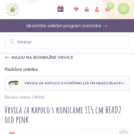
0
Izkoristite odličen program zvestobe
NAZAJ NA BOMBAŽNE VRVICE
Različice izdelka
VRVICA ZA KAPUCO S KONČNIKI 115 CM HEAD2 BLACK
Številka izdelka: 185441
Vrvica za kapuco s konicami 115 cm HEAD2
old pink