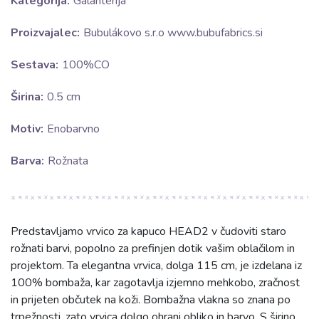
Kategorija:
Galanterija
Proizvajalec:
Bubulákovo s.r.o www.bubufabrics.si
Sestava:
100%CO
Širina:
0.5 cm
Motiv:
Enobarvno
Barva:
Rožnata
Predstavljamo vrvico za kapuco HEAD2 v čudoviti staro
rožnati barvi, popolno za prefinjen dotik vašim oblačilom in
projektom. Ta elegantna vrvica, dolga 115 cm, je izdelana iz
100% bombaža, kar zagotavlja izjemno mehkobo, zračnost
in prijeten občutek na koži. Bombažna vlakna so znana po
trpežnosti, zato vrvica dolgo ohrani obliko in barvo. S širino