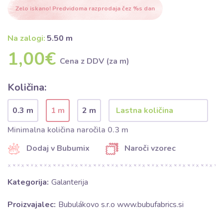
Zelo iskano! Predvidoma razprodaja čez %s dan
Na zalogi:
5.50 m
1,00€
Cena z DDV (za m)
Količina:
0.3 m
1 m
2 m
Minimalna količina naročila 0.3 m
Dodaj v Bubumix
Naroči vzorec
Kategorija:
Galanterija
Proizvajalec:
Bubulákovo s.r.o www.bubufabrics.si