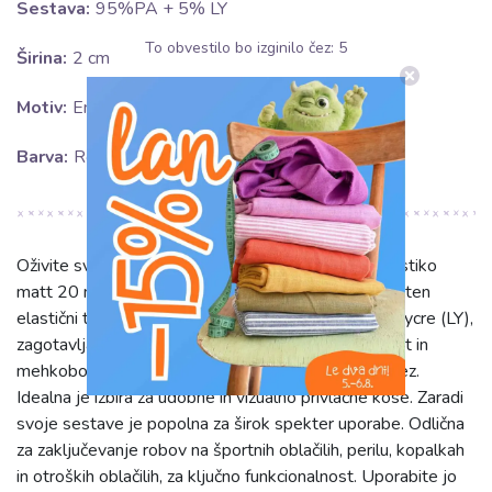
Sestava:
95%PA + 5% LY
To obvestilo bo izginilo čez:
5
Širina:
2 cm
Motiv:
Enobarvno
Barva:
Rožnata
Oživite svoje šiviljske projekte z našo poševno elastiko
matt 20 mm neon rožnate barve. Ta visokokakovosten
elastični trak, izdelan iz 95% poliamida (PA) in 5% lycre (LY),
zagotavlja izjemno prožnost, dolgotrajno obstojnost in
mehkobo na otip. Mat zaključek nudi eleganten videz.
Idealna je izbira za udobne in vizualno privlačne kose. Zaradi
svoje sestave je popolna za širok spekter uporabe. Odlična
za zaključevanje robov na športnih oblačilih, perilu, kopalkah
in otroških oblačilih, za ključno funkcionalnost. Uporabite jo