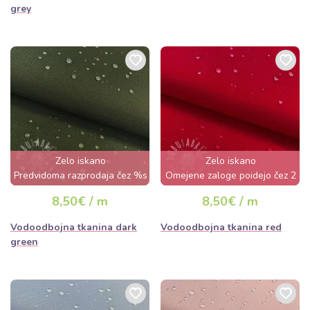
grey
Zelo iskano
Zelo iskano
Predvidoma razprodaja čez %s
Omejene zaloge poidejo čez 2
dan
dni
8,50€ / m
8,50€ / m
Vodoodbojna tkanina dark
Vodoodbojna tkanina red
green