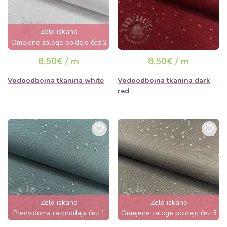
Zelo iskano
Omejene zaloge poidejo čez 2
dni
8,50€ / m
8,50€ / m
Vodoodbojna tkanina white
Vodoodbojna tkanina dark
red
Zelo iskano
Zelo iskano
Predvidoma razprodaja čez 1
Omejene zaloge poidejo čez 3
dan
dni