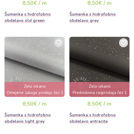
8,50€ / m
8,50€ / m
Šumenka s hidrofobno
Šumenka s hidrofobno
obdelavo old green
obdelavo grey
Zelo iskano
Zelo iskano
Omejene zaloge poidejo čez 2
Predvidoma razprodaja čez 1
dni
dan
8,50€ / m
8,50€ / m
Šumenka s hidrofobno
Šumenka s hidrofobno
obdelavo light grey
obdelavo antracite