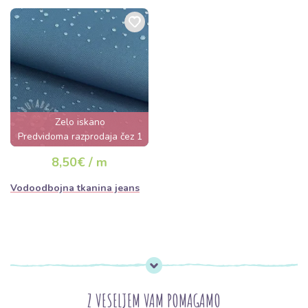
Zelo iskano
Predvidoma razprodaja čez 1
dan
8,50€ / m
Vodoodbojna tkanina jeans
Z VESELJEM VAM POMAGAMO