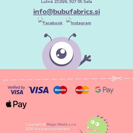
Lužná 2320/6, 927 05 Šaľa
info@bubufabrics.si
Copyright ©
Magic Media s.r.o.
2026 Vse pravice pridržane