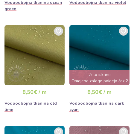
Vodoodbojna tkanina ocean
Vodoodbojna tkanina violet
green
Zelo iskano
Omejene zaloge poidejo čez 2
dni
8,50€ / m
8,50€ / m
Vodoodbojna tkanina old
Vodoodbojna tkanina dark
lime
cyan