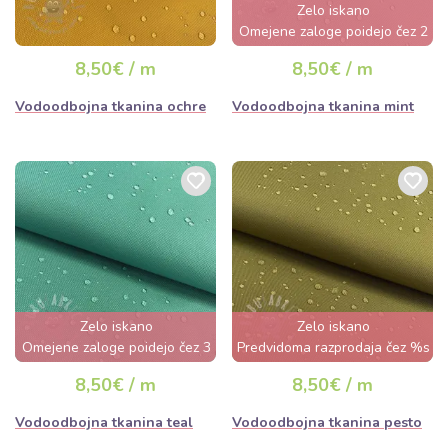
Zelo iskano
Omejene zaloge poidejo čez 2
dni
8,50€ / m
8,50€ / m
Vodoodbojna tkanina ochre
Vodoodbojna tkanina mint
Zelo iskano
Zelo iskano
Omejene zaloge poidejo čez 3
Predvidoma razprodaja čez %s
dni
dan
8,50€ / m
8,50€ / m
Vodoodbojna tkanina teal
Vodoodbojna tkanina pesto