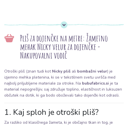
Pliš za dojenčke na metre: Žametno
mehak Nicky velur za dojenčke -
Nakupovalni vodič
Otroški pliš (znan tudi kot
Nicky pliš
ali
bombažni velur
) je
izjemno mehka pletenina, ki se v tekstilnem svetu uvršča med
najbolj priljubljene materiale za otroke. Na
bubufabrics.si
je ta
material nepogrešljiv, saj združuje toplino, elastičnost in luksuzen
občutek na dotik, ki ga bodo oboževali tako dojenčki kot odrasli.
1. Kaj sploh je otroški pliš?
Za razliko od klasičnega žameta, ki je običajno tkan in tog, je