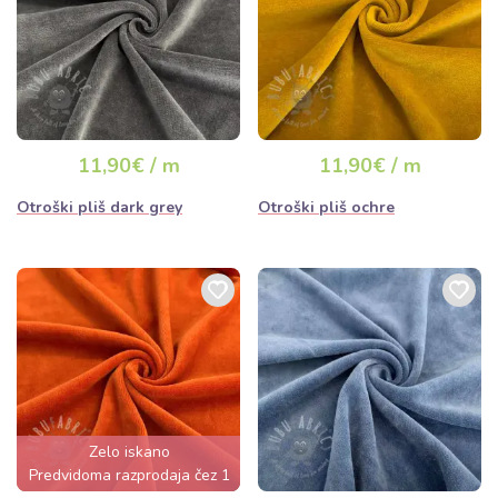
11,90€ / m
11,90€ / m
Otroški pliš dark grey
Otroški pliš ochre
Zelo iskano
Predvidoma razprodaja čez 1