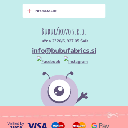
pregrevanja.
+
INFORMACIJE
Vzdržljivost:
Visokokakovosten otroški pliš se ne mucka tako
hitro kot običajne pletenine in ohranja intenzivnost barv tudi po
številnih pranjih.
Bubulákovo s.r.o.
Elastičnost:
Material je elastičen po širini, kar zagotavlja, da
Lužná 2320/6, 927 05 Šaľa
oblačila "rastejo" z otrokom in ga ne ovirajo pri plazenju ali prvih
info@bubufabrics.si
korakih.
3. Kaj vse lahko iz njega sešijete?
Uporaba otroškega pliša gre daleč prek izdelkov za novorojenčke:
Za dojenčke:
Pajaci, žabice, kapice z vozličkom, tople hlače, rutke
za vrat.
Za otroke in odrasle:
Udobna domača oblačila (homewear),
jopice z ušesi, luksuzni kopalni plašči ali "shranjevalniki pižam"
(mehke igrače).