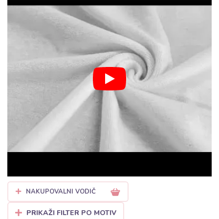
Zakaj izbrati pliš za dojenčke pri
Bubufabrics?
Visok delež bombaža:
Naša ponudba pliša vsebuje visok
odstotek bombaža, kar zagotavlja zračnost in naravno
udobje.
Certificirana varnost:
Vsi naši pliši izpolnjujejo stroge
standarde
Oeko-Tex Standard 100
, zato so varni tudi za
novorojenčke.
Elastičnost in vzdržljivost:
Zaradi dodatka poliestra
blago ohrani svojo obliko tudi po številnih pranjih in se ne
raztegne na kolenih ali komolcih.
Vsestranska uporaba:
Sešijte komplete za dojenčke,
NAKUPOVALNI VODIČ
pajace, kape ali tople odejice za voziček.
PRIKAŽI FILTER PO MOTIV
Nasvet za šivanje:
Priporočamo uporabo igle tipa „Jersey“ ali