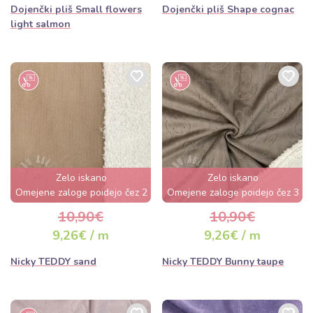
Dojenčki pliš Small flowers
Dojenčki pliš Shape cognac
light salmon
Zelo iskano
Zelo iskano
Omejene zaloge poidejo čez 2
Omejene zaloge poidejo čez 3
dni
dni
10,90€
10,90€
9,26€ / m
9,26€ / m
Nicky TEDDY sand
Nicky TEDDY Bunny taupe