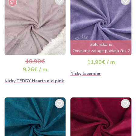
Zelo iskano
Omejene zaloge poidejo čez 2
dni
10,90€
11,90€ / m
9,26€ / m
Nicky lavender
Nicky TEDDY Hearts old pink