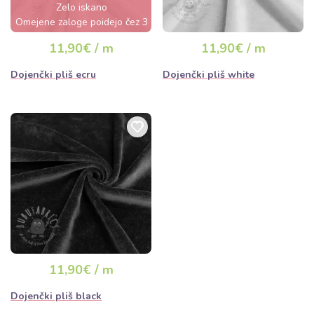
Zelo iskano
Omejene zaloge poidejo čez 3
dni
11,90€ / m
11,90€ / m
Dojenčki pliš ecru
Dojenčki pliš white
11,90€ / m
Dojenčki pliš black