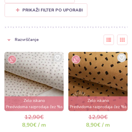
„Stretch“ in tace z zgornjim transportom, da se plasti blaga ne
premikajo. Ne pozabite upoštevati smeri dlake za enoten videz
PRIKAŽI FILTER PO UPORABI
izdelka.
Razvrščanje
Zelo iskano
Zelo iskano
Predvidoma razprodaja čez %s
Predvidoma razprodaja čez %s
dan
dan
12,90€
12,90€
8,90€ / m
8,90€ / m