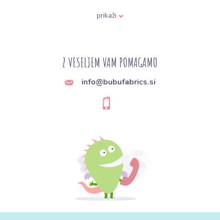
otroški pliš
pletenina
. To pomeni, da je naravno elastičen in
prilagodljiv. Ima kratko, gosto pleteno dlako na pravi strani in
prikaži
gladko, koži prijazno površino na narobni strani.
Sestava:
Najpogosteje gre za optimalno mešanico
bombaža
(običajno 80 %)
in
poliestra (20 %)
.
Z VESELJEM VAM POMAGAMO
Bombaž
zagotavlja visoko zračnost, vpijanje in antialergijske
lastnosti.
info@bubufabrics.si
Poliester
je tukaj ključen za "dlako" blaga – daje mu potrebno
stabilnost oblike, puhastost, povečuje trpežnost in preprečuje
prekomerno mečkanje.
2. Glavne prednosti materiala
Popolna nežnost:
Dlaka materiala je zasnovana tako, da je
izjemno fina in ne draži niti najbolj občutljive kože novorojenčkov
ali tistih z ekcemi.
Termoregulacijske lastnosti:
Zahvaljujoč gostoti dlak pliš ustvari
izolacijski zračni sloj, ki ohranja naravno telesno toploto brez