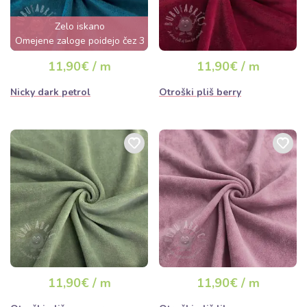
Zelo iskano
Omejene zaloge poidejo čez 3
dni
11,90€ / m
11,90€ / m
Nicky dark petrol
Otroški pliš berry
11,90€ / m
11,90€ / m