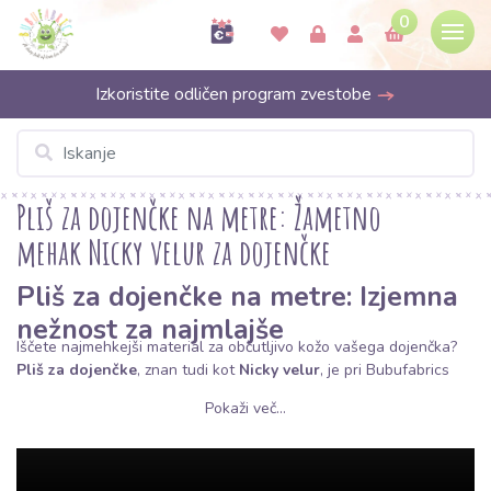
0
Izkoristite odličen program zvestobe
Pliš za dojenčke na metre: Žametno
mehak Nicky velur za dojenčke
Pliš za dojenčke na metre: Izjemna
nežnost za najmlajše
Iščete najmehkejši material za občutljivo kožo vašega dojenčka?
Pliš za dojenčke
, znan tudi kot
Nicky velur
, je pri Bubufabrics
prva izbira za vse, ki želijo svojim otrokom zagotoviti maksimalno
Pokaži več...
udobje. To pletenino odlikuje gosta, kratka in žametno mehka
površina na pravi strani, medtem ko je hrbtna stran gladka. Je
elastičen, topel in neverjetno prijeten na dotik, kar ga uvršča med
idealna blaga za prve mesece dojenčkovega življenja.