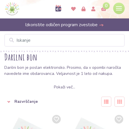
0
Izkoristite odličen program zvestobe
Darilni bon
Darilni bon je poslan elektronsko. Prosimo, da v opombi naročila
navedete ime obdarovanca. Veljavnost je 1 leto od nakupa.
Pokaži več...
Razvrščanje