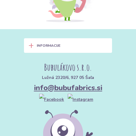
+
INFORMACIJE
Bubulákovo s.r.o.
Lužná 2320/6, 927 05 Šaľa
info@bubufabrics.si