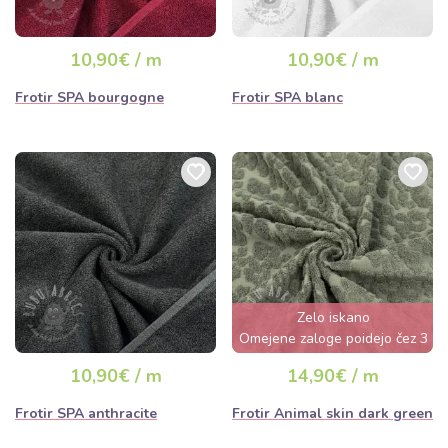
10,90€ / m
10,90€ / m
Frotir SPA bourgogne
Frotir SPA blanc
Zelo iskano
Omejene zaloge poidejo čez 3
dni
10,90€ / m
14,90€ / m
Frotir SPA anthracite
Frotir Animal skin dark green