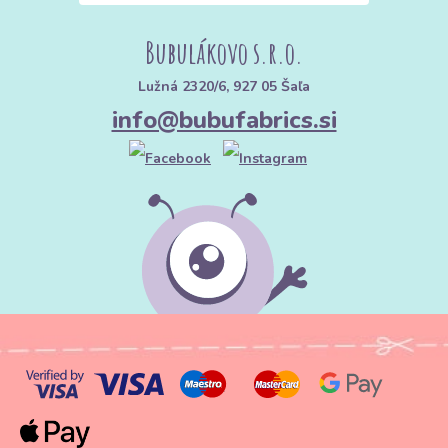
Gramatura ($g/m^2$):
Bubulákovo s.r.o.
200 – 300 g:
Lažji stretch frotir, primeren za oblačila, slinčke ali
Lužná 2320/6, 927 05 Šaľa
lahke kopalne plašče.
info@bubufabrics.si
350 – 500 g:
Standard za kakovostne brisače in kopalne plašče za
odrasle.
500 g in več:
Luksuzen, debel frotir z visoko vpojnostjo, kakršnega
najdete v vrhunskih hotelih.
Sestava:
Bombaž je osnova, vendar bambus poveča mehkobo in
vpojnost. Majhen dodatek poliestra v osnovi (ne v zankah!)
poveča stabilnost oblike in trpežnost blaga.
3. Nasveti za šivanje: Pripravite
se na "mucke"
Šivanje frotirja ima svoje specifičnosti, na katere se je dobro
vnaprej pripraviti: