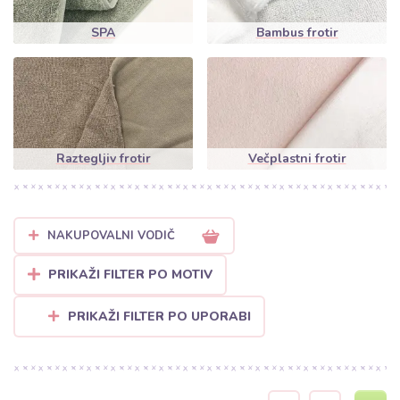
retro kompletov.
SPA
Bambus frotir
Laminiran frotir (Vodoodporen):
Posebna kategorija z
nepremočljivo plastjo, ki ščiti vzmetnico ali voziček pred
vlago, hkrati pa ostaja prijetno tekstilen na dotik.
Zakaj izbrati frotir pri Bubufabrics?
Frotir izstopa po svoji značilni zankasti strukturi, ki mu daje
Raztegljiv frotir
Večplastni frotir
volumen in visoko sposobnost vpijanja vode. V naši spletni
trgovini boste našli ne le klasične enobarvne različice, temveč tudi
vzorčast frotir
(črte, cvetje ali živalski motivi), ki bo popestril vsak
interier.
NAKUPOVALNI VODIČ
Nasvet za šivanje:
Pri šivanju frotirja priporočamo uporabo
PRIKAŽI FILTER PO MOTIV
kakovostnih sukancev in obrobo robov takoj po razrezu (npr. z
overlock strojem), da preprečite parafin zank.
PRIKAŽI FILTER PO UPORABI
Privoščite si občutek udobja vsak dan. Izberite svoj najljubši
frotir
na metre
in ustvarite dolgotrajne ter kakovostne izdelke!