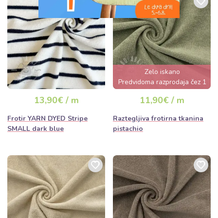
Zelo iskano
Predvidoma razprodaja čez 1
dan
13,90€ / m
11,90€ / m
Frotir YARN DYED Stripe
Raztegljiva frotirna tkanina
SMALL dark blue
pistachio