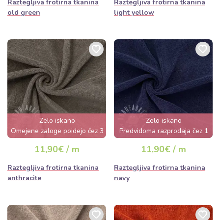
Raztegljiva frotirna tkanina
Raztegljiva frotirna tkanina
old green
light yellow
Zelo iskano
Zelo iskano
Omejene zaloge poidejo čez 3
Predvidoma razprodaja čez 1
dni
dan
11,90€ / m
11,90€ / m
Raztegljiva frotirna tkanina
Raztegljiva frotirna tkanina
anthracite
navy