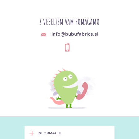
Klasičen zankasti frotir:
Dvostranski material z zankami na obeh
straneh. Najpogosteje iz 100-odstotnega bombaža ali z mešanico
bambusa. Idealen za kopalne brisače in brisače za roke.
Z VESELJEM VAM POMAGAMO
Bambusov frotir:
Zaradi bambusovih vlaken je še bolj vpojen,
mehkejši in ima naravne antibakterijske lastnosti. Odličen za ljudi
info@bubufabrics.si
z občutljivo kožo in za dojenčke.
Stretch frotir (Frotirni pletenina):
Vsebuje delež poliestra in
elastana. Zanke so običajno le na eni strani. Je raztegljiv, zato je
idealen za napenjalne rjuhe, otroška oblačila ali domača oblačila.
Frotir z membrano (Nepremočljiv):
Na eni strani ima
neprepustno, a zračno PU plast. Uporablja se za zaščito vzmetnic
ali podloge za previjanje.
2. Tehnični parametri: Vpojnost in
gramatura
Pri frotirju je gramatura neposreden pokazatelj kakovosti in
+
INFORMACIJE
sposobnosti "pitja" vode: