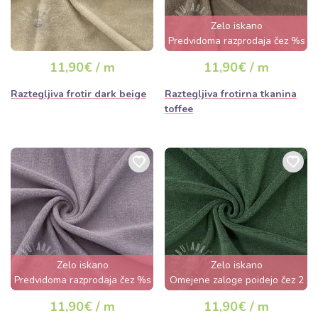
Zelo iskano
Predvidoma razprodaja čez %s
dan
11,90€ / m
11,90€ / m
Raztegljiva frotir dark beige
Raztegljiva frotirna tkanina
toffee
Zelo iskano
Zelo iskano
Predvidoma razprodaja čez %s
Omejene zaloge poidejo čez 2
dan
dni
11,90€ / m
11,90€ / m