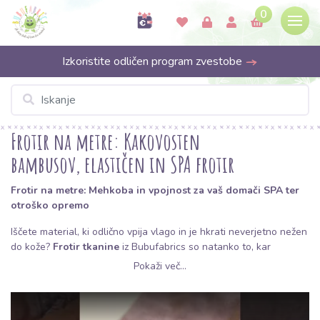
0
Izkoristite odličen program zvestobe
Frotir na metre: Kakovosten
bambusov, elastičen in SPA frotir
Frotir na metre: Mehkoba in vpojnost za vaš domači SPA ter
otroško opremo
Iščete material, ki odlično vpija vlago in je hkrati neverjetno nežen
do kože?
Frotir tkanine
iz Bubufabrics so natanko to, kar
potrebujete za svoje naslednje ustvarjalne šivalne projekte. Ne
Pokaži več...
glede na to, ali načrtujete šivanje praktičnih kopalniških dodatkov,
udobnih domačih oblačil ali potrebščin za dojenčke, vas naša
metraža ne bo razočarala s svojo kakovostjo in široko paleto barv.