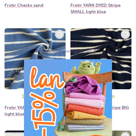
Frotir Checks sand
Frotir YARN DYED Stripe
SMALL light blue
To obvestilo bo izginilo čez:
2
13,90€ / m
13,90€ / m
Frotir YARN DYED Stripe BIG
Frotir YARN DYED Stripe BIG
light blue
dark blue