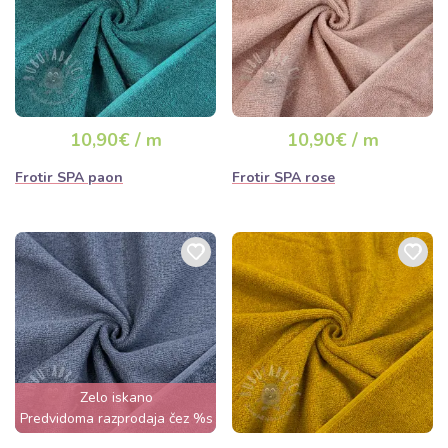
10,90€ / m
10,90€ / m
Frotir SPA paon
Frotir SPA rose
Zelo iskano
Predvidoma razprodaja čez %s
dan