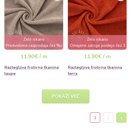
Zelo iskano
Zelo iskano
Predvidoma razprodaja čez %s
Omejene zaloge poidejo čez 3
dan
dni
11,90€ / m
11,90€ / m
Raztegljiva frotirna tkanina
Raztegljiva frotirna tkanina
taupe
terra
POKAŽI VEČ
1
2
›