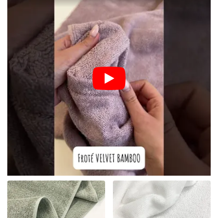
Raziščite različne vrste frotirja v naši
ponudbi:
Pri Bubufabrics vemo, da vsak projekt zahteva drugačen pristop.
Zato vam ponujamo:
SPA frotir:
Gosta in puhasta tkanina v čudovitih modernih
odtenkih (kot so terracotta, tobak ali antracit), idealna za
izdelavo luksuznih brisač, kopalnih plaščev ali stilskih
turbanov za lase.
Velvet Bamboo (Bambusov frotir):
Izjemno mehak
material z vsebnostjo bambusove viskoze. Ima naravne
antibakterijske lastnosti in je izredno nežen do občutljive
otroške kože – idealen za plenice, slinčke ali brisače s
kapuco.
Elastičen frotir (Stretch):
Zaradi deleža elastana se ta
material popolnoma prilagaja gibanju. Odlična izbira za
šivanje udobnih pižam, otroških pajackov ali priljubljenih