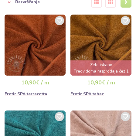
Razvrščanje
Zelo iskano
Predvidoma razprodaja čez 1
dan
10,90€ / m
10,90€ / m
Frotir SPA terracotta
Frotir SPA tabac