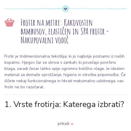
Frotir na metre: Kakovosten
bambusov, elastičen in SPA frotir -
Nakupovalni vodič
Frotir je tridimenzionalna tekstilija, ki jo najbolje poznamo iz naših
kopalnic. Njegov čar se skriva v zankah, ki povečajo površino
blaga, zaradi česar lahko vpije ogromno količino vlage. Je idealen
material za domače sproščanje, higieno in otroške pripomočke. Če
iščete nekaj funkcionalnega in hkrati maksimalno udobnega, vas
frotir ne bo razočaral.
1. Vrste frotirja: Katerega izbrati?
Na
bubufabrics.si
boste našli različne vrste frotirja, ki se
razlikujejo po sestavi in načinu obdelave:
prikaži