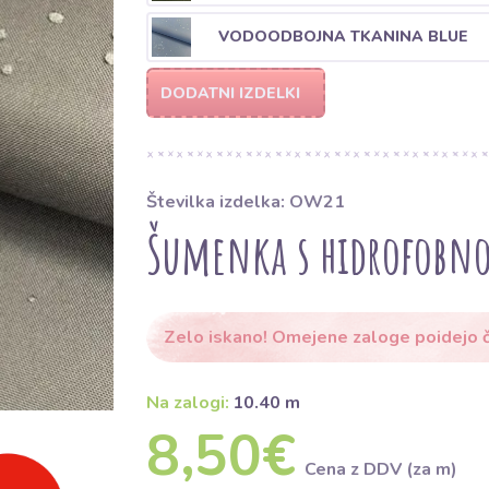
VODOODBOJNA TKANINA BLUE
DODATNI IZDELKI
Številka izdelka: OW21
Šumenka s hidrofobno
Zelo iskano! Omejene zaloge poidejo č
Na zalogi:
10.40 m
8,50€
Cena z DDV (za m)