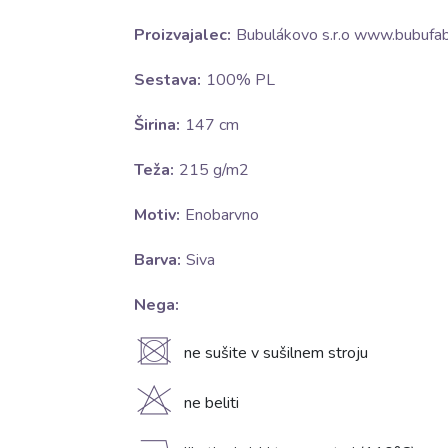
Proizvajalec:
Bubulákovo s.r.o www.bubufabr
Sestava:
100% PL
Širina:
147 cm
Teža:
215 g/m2
Motiv:
Enobarvno
Barva:
Siva
Nega:
U
ne sušite v sušilnem stroju
H
ne beliti