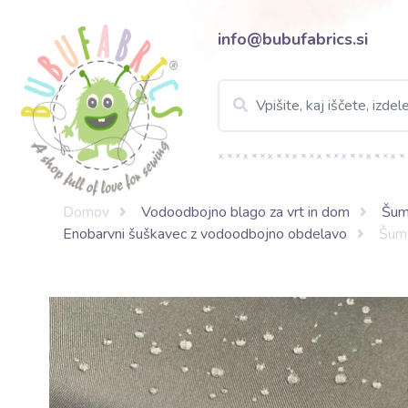
info@bubufabrics.si
Domov
Vodoodbojno blago za vrt in dom
Šum
Enobarvni šuškavec z vodoodbojno obdelavo
Šume