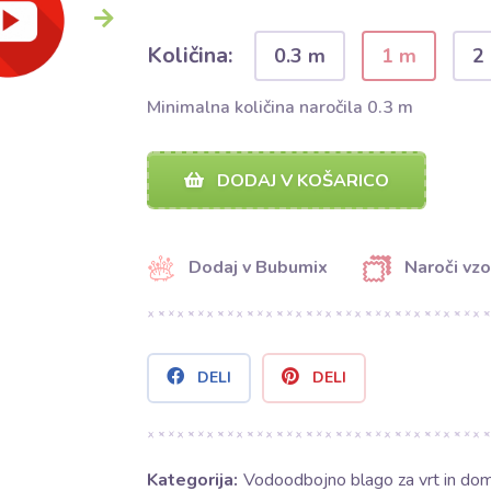
Količina:
0.3 m
1 m
2
Minimalna količina naročila 0.3 m
DODAJ V KOŠARICO
Dodaj v Bubumix
Naroči vzo
DELI
DELI
Kategorija:
Vodoodbojno blago za vrt in do