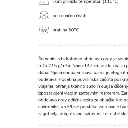
D
likati pri nizki temperaturi (110°C)
K
ne kemično čistiti
g
prati na 30°C
Šumenka s hidrofobno obdelavo grey je visoko
težo 215 g/m² in širino 147 cm je idealna za pr
doba. Njena enobarvna siva barva je elegantna
obdelava. Posebna površinska zaščita poskrbi
vpijanje, ohranja tkanino suho in olajša čišče
izpostavljeni vlagi in zahtevnim razmeram. Z
obdelavo grey odlična izbira za oblačila, kot so
nahrbtnike, vzdržljive prevleke za zunanje blaz
zagotavlja dolgotrajno kakovost ter estetski 