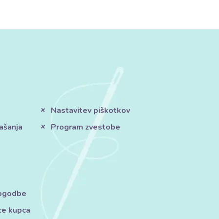
Nastavitev piškotkov
ašanja
Program zvestobe
pogodbe
ce kupca