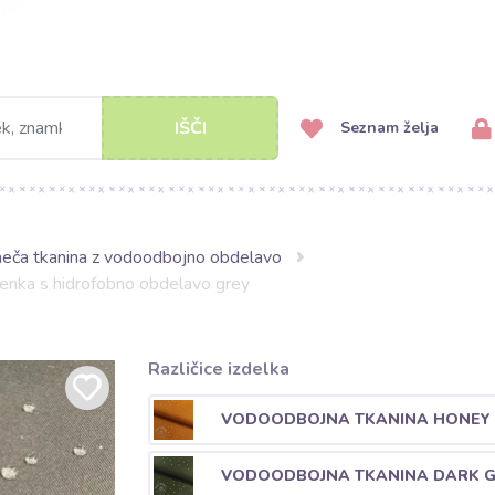
IŠČI
Seznam želja
eča tkanina z vodoodbojno obdelavo
nka s hidrofobno obdelavo grey
Različice izdelka
VODOODBOJNA TKANINA HONEY
VODOODBOJNA TKANINA DARK 