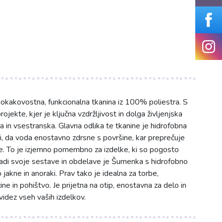
kakovostna, funkcionalna tkanina iz 100% poliestra. S
ojekte, kjer je ključna vzdržljivost in dolga življenjska
 in vsestranska. Glavna odlika te tkanine je hidrofobna
, da voda enostavno zdrsne s površine, kar preprečuje
nje. To je izjemno pomembno za izdelke, ki so pogosto
aradi svoje sestave in obdelave je Šumenka s hidrofobno
 jakne in anoraki. Prav tako je idealna za torbe,
ine in pohištvo. Je prijetna na otip, enostavna za delo in
videz vseh vaših izdelkov.