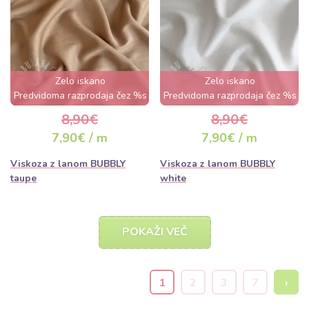
Zelo iskano
Zelo iskano
Predvidoma razprodaja čez %s
Predvidoma razprodaja čez %s
dan
dan
8,90€
8,90€
7,90€ / m
7,90€ / m
Viskoza z lanom BUBBLY
Viskoza z lanom BUBBLY
taupe
white
POKAŽI VEČ
1
2
3
7
›