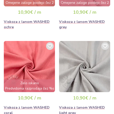
Omejene zaloge poidejo čez 2
Omejene zaloge poidejo čez 2
dni
dni
10,90€ / m
10,90€ / m
Viskoza z lanom WASHED
Viskoza z lanom WASHED
ochre
grey
Zelo iskano
Predvidoma razprodaja čez %s
dan
10,90€ / m
10,90€ / m
Viskoza z lanom WASHED
Viskoza z lanom WASHED
coral
light grey