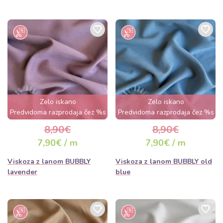
Zelo iskano
Zelo iskano
Predvidoma razprodaja čez %s
Predvidoma razprodaja čez %s
dan
dan
8,90€
8,90€
7,90€ / m
7,90€ / m
Viskoza z lanom BUBBLY
Viskoza z lanom BUBBLY old
lavender
blue