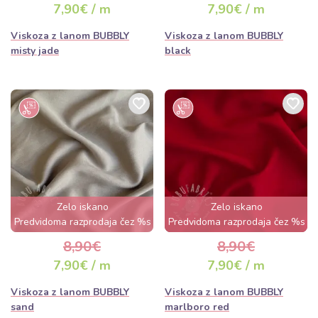
7,90€ / m
7,90€ / m
Viskoza z lanom BUBBLY
Viskoza z lanom BUBBLY
misty jade
black
Zelo iskano
Zelo iskano
Predvidoma razprodaja čez %s
Predvidoma razprodaja čez %s
dan
dan
8,90€
8,90€
7,90€ / m
7,90€ / m
Viskoza z lanom BUBBLY
Viskoza z lanom BUBBLY
sand
marlboro red