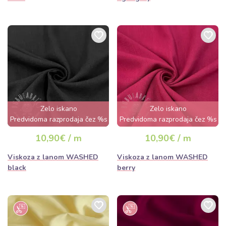
Zelo iskano
Zelo iskano
Predvidoma razprodaja čez %s
Predvidoma razprodaja čez %s
dan
dan
10,90€ / m
10,90€ / m
Viskoza z lanom WASHED
Viskoza z lanom WASHED
black
berry