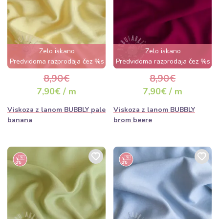
Zelo iskano
Zelo iskano
Predvidoma razprodaja čez %s
Predvidoma razprodaja čez %s
dan
dan
8,90€
8,90€
7,90€ / m
7,90€ / m
Viskoza z lanom BUBBLY pale
Viskoza z lanom BUBBLY
banana
brom beere