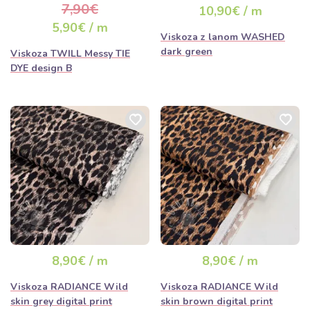
7,90€
10,90€ / m
5,90€ / m
Viskoza z lanom WASHED
dark green
Viskoza TWILL Messy TIE
DYE design B
8,90€ / m
8,90€ / m
Viskoza RADIANCE Wild
Viskoza RADIANCE Wild
skin grey digital print
skin brown digital print