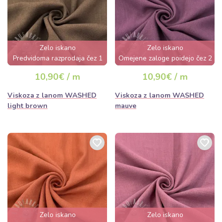
Zelo iskano
Zelo iskano
Predvidoma razprodaja čez 1
Omejene zaloge poidejo čez 2
dan
dni
10,90€ / m
10,90€ / m
Viskoza z lanom WASHED
Viskoza z lanom WASHED
light brown
mauve
Zelo iskano
Zelo iskano