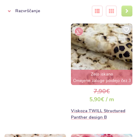
moderne abstrakcije.
Razvrščanje
Nasveti za vzdrževanje
Viskoza zahteva nežno ravnanje. Priporočamo pranje na nizkih
temperaturah (do 30°C) in likanje z narobe strani. Ker ima
naravno osnovo, se blago pri prvem pranju rado nekoliko skrči,
zato ne pozabite na
predpranje
pred krojenjem.
Zelo iskano
Omejene zaloge poidejo čez 3
dni
7,90€
5,90€ / m
Viskoza TWILL Structured
Panther design B