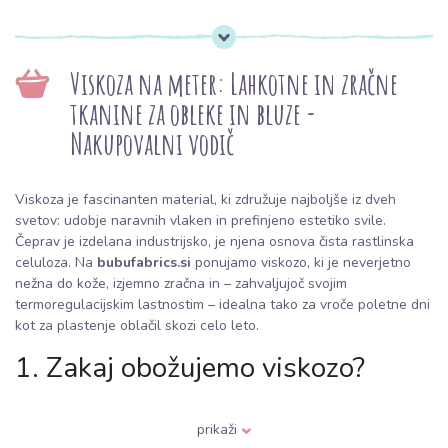
Viskoza na meter: Lahkotne in zračne
tkanine za obleke in bluze -
Nakupovalni vodič
Viskoza je fascinanten material, ki združuje najboljše iz dveh
svetov: udobje naravnih vlaken in prefinjeno estetiko svile.
Čeprav je izdelana industrijsko, je njena osnova čista rastlinska
celuloza. Na
bubufabrics.si
ponujamo viskozo, ki je neverjetno
nežna do kože, izjemno zračna in – zahvaljujoč svojim
termoregulacijskim lastnostim – idealna tako za vroče poletne dni
kot za plastenje oblačil skozi celo leto.
1. Zakaj obožujemo viskozo?
(Lastnosti materiala)
prikaži
Zračnost:
Viskoza diha bolje kot bombaž. Učinkovito odvaja vlago