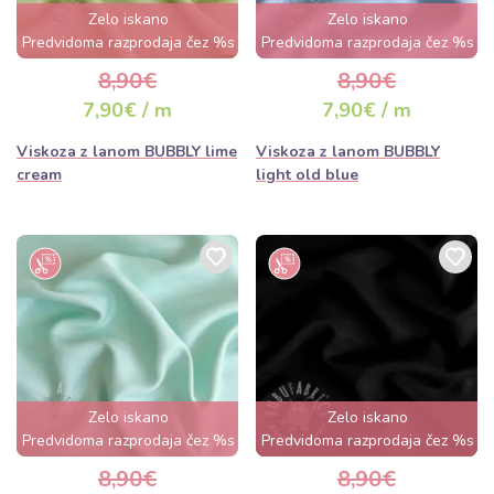
Zelo iskano
Zelo iskano
Predvidoma razprodaja čez %s
Predvidoma razprodaja čez %s
dan
dan
8,90€
8,90€
7,90€ / m
7,90€ / m
Viskoza z lanom BUBBLY lime
Viskoza z lanom BUBBLY
cream
light old blue
Zelo iskano
Zelo iskano
Predvidoma razprodaja čez %s
Predvidoma razprodaja čez %s
dan
dan
8,90€
8,90€