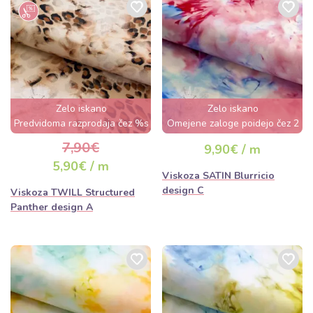
Zelo iskano
Zelo iskano
Predvidoma razprodaja čez %s
Omejene zaloge poidejo čez 2
dan
dni
7,90€
9,90€ / m
5,90€ / m
Viskoza SATIN Blurricio
design C
Viskoza TWILL Structured
Panther design A