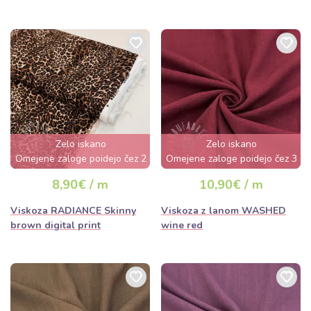
Zelo iskano
Zelo iskano
Omejene zaloge poidejo čez 2
Omejene zaloge poidejo čez 3
dni
dni
8,90€ / m
10,90€ / m
Viskoza RADIANCE Skinny
Viskoza z lanom WASHED
brown digital print
wine red