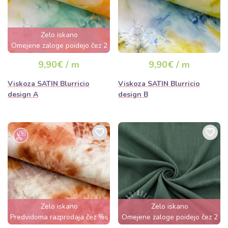
Zelo iskano
Omejene zaloge poidejo čez 2
dni
9,90€ / m
9,90€ / m
Viskoza SATIN Blurricio
Viskoza SATIN Blurricio
design A
design B
Zelo iskano
Zelo iskano
Predvidoma razprodaja čez %s
Omejene zaloge poidejo čez 2
dan
dni