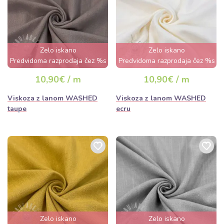
Zelo iskano
Zelo iskano
Predvidoma razprodaja čez %s
Predvidoma razprodaja čez %s
dan
dan
10,90€ / m
10,90€ / m
Viskoza z lanom WASHED
Viskoza z lanom WASHED
taupe
ecru
Zelo iskano
Zelo iskano