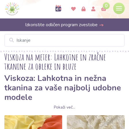
0
Izkoristite odličen program zvestobe
Viskoza na meter: Lahkotne in zračne
tkanine za obleke in bluze
Viskoza: Lahkotna in nežna
tkanina za vaše najbolj udobne
modele
Pokaži več...
Spoznajte lahkotnost bivanja z našo kolekcijo
viskoze
, materiala,
ki združuje najboljše iz dveh svetov – nežnost svile in zračnost
bombaža. V kategoriji
Viskoza na Bubufabrics.si
boste našli