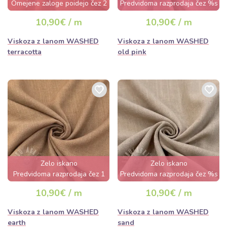
Omejene zaloge poidejo čez 2
Predvidoma razprodaja čez %s
dni
dan
10,90€ / m
10,90€ / m
Viskoza z lanom WASHED
Viskoza z lanom WASHED
terracotta
old pink
Zelo iskano
Zelo iskano
Predvidoma razprodaja čez 1
Predvidoma razprodaja čez %s
dan
dan
10,90€ / m
10,90€ / m
Viskoza z lanom WASHED
Viskoza z lanom WASHED
earth
sand