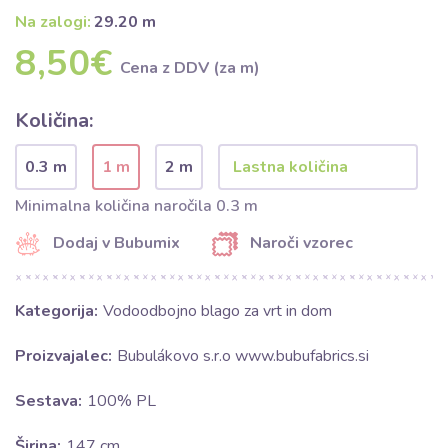
Na zalogi:
29.20 m
8,50€
Cena z DDV (za m)
Količina:
0.3 m
1 m
2 m
Minimalna količina naročila 0.3 m
Dodaj v Bubumix
Naroči vzorec
Kategorija:
Vodoodbojno blago za vrt in dom
Proizvajalec:
Bubulákovo s.r.o www.bubufabrics.si
Sestava:
100% PL
Širina:
147 cm