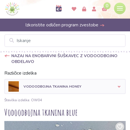
0
Izkoristite odličen program zvestobe
NAZAJ NA ENOBARVNI ŠUŠKAVEC Z VODOODBOJNO
OBDELAVO
Različice izdelka
VODOODBOJNA TKANINA HONEY
Številka izdelka: OW04
Vodoodbojna tkanina blue