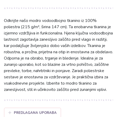
Odkrijte našo modro vodoodbojno tkanino iz 100%
poliestra (215 g/m², širina 147 cm). Ta enobarvna tkanina je
izjemno vzdržljiva in funkcionalna. Njena ključna vodoodbojna
lastnost zagotavlja zanesljivo zaščito pred vlago in razlitji,
kar podaljšuje življenjsko dobo vaših izdelkov. Tkanina je
robustna, a prožna, prijetna na otip in enostavna za obdelavo.
Odporna je na obrabo, trganje in bledenje. Idealna je za
zunanjo uporabo, kot so blazine za vrtno pohištvo, zaščitne
prevleke, torbe, nahrbtniki in ponjave. Zaradi poliestrske
sestave je enostavna za vzdrževanje. Je praktična izbira za
vsakodnevne projekte. Izberite to modro tkanino za
zanesljivost, stil in učinkovito zaščito pred zunanjimi vplivi.
PREDLAGANA UPORABA