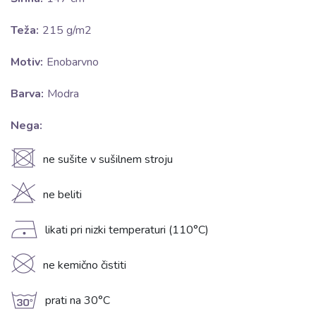
Teža:
215 g/m2
Motiv:
Enobarvno
Barva:
Modra
Nega:
U
ne sušite v sušilnem stroju
H
ne beliti
D
likati pri nizki temperaturi (110°C)
K
ne kemično čistiti
g
prati na 30°C