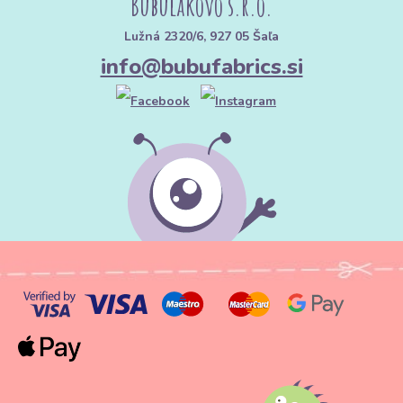
Bubulákovo s.r.o.
Lužná 2320/6, 927 05 Šaľa
info@bubufabrics.si