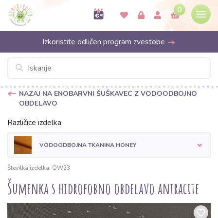
0
Izkoristite odličen program zvestobe
NAZAJ NA ENOBARVNI ŠUŠKAVEC Z VODOODBOJNO
OBDELAVO
Različice izdelka
VODOODBOJNA TKANINA HONEY
Številka izdelka: OW23
Šumenka s hidrofobno obdelavo antracite