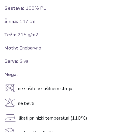
Sestava:
100% PL
Širina:
147 cm
Teža:
215 g/m2
Motiv:
Enobarvno
Barva:
Siva
Nega:
U
ne sušite v sušilnem stroju
H
ne beliti
D
likati pri nizki temperaturi (110°C)