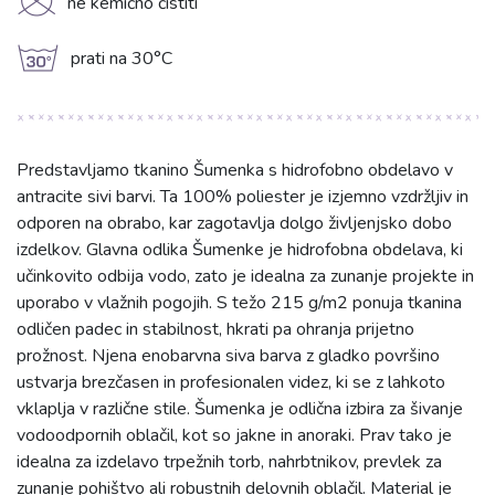
K
ne kemično čistiti
g
prati na 30°C
Predstavljamo tkanino Šumenka s hidrofobno obdelavo v
antracite sivi barvi. Ta 100% poliester je izjemno vzdržljiv in
odporen na obrabo, kar zagotavlja dolgo življenjsko dobo
izdelkov. Glavna odlika Šumenke je hidrofobna obdelava, ki
učinkovito odbija vodo, zato je idealna za zunanje projekte in
uporabo v vlažnih pogojih. S težo 215 g/m2 ponuja tkanina
odličen padec in stabilnost, hkrati pa ohranja prijetno
prožnost. Njena enobarvna siva barva z gladko površino
ustvarja brezčasen in profesionalen videz, ki se z lahkoto
vklaplja v različne stile. Šumenka je odlična izbira za šivanje
vodoodpornih oblačil, kot so jakne in anoraki. Prav tako je
idealna za izdelavo trpežnih torb, nahrbtnikov, prevlek za
zunanje pohištvo ali robustnih delovnih oblačil. Material je