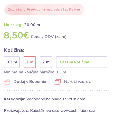
Zelo iskano! Predvidoma razprodaja čez %s dan
Na zalogi:
20.00 m
8,50€
Cena z DDV (za m)
Količina:
0.3 m
1 m
2 m
Minimalna količina naročila 0.3 m
Dodaj v Bubumix
Naroči vzorec
Kategorija:
Vodoodbojno blago za vrt in dom
Proizvajalec:
Bubulákovo s.r.o www.bubufabrics.si