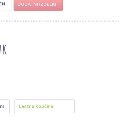
EN
DODATNI IZDELKI
nk
 m