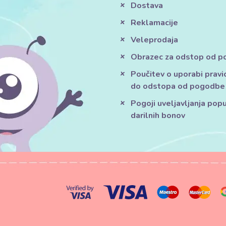
Dostava
Reklamacije
Veleprodaja
Obrazec za odstop od 
Poučitev o uporabi pravi
do odstopa od pogodbe
Pogoji uveljavljanja pop
darilnih bonov