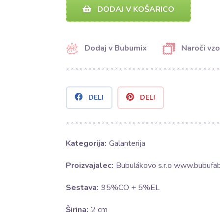
DODAJ V KOŠARICO
Dodaj v Bubumix
Naroči vzo
DELI
DELI
Kategorija:
Galanterija
Proizvajalec:
Bubulákovo s.r.o www.bubufabr
Sestava:
95%CO + 5%EL
Širina:
2 cm