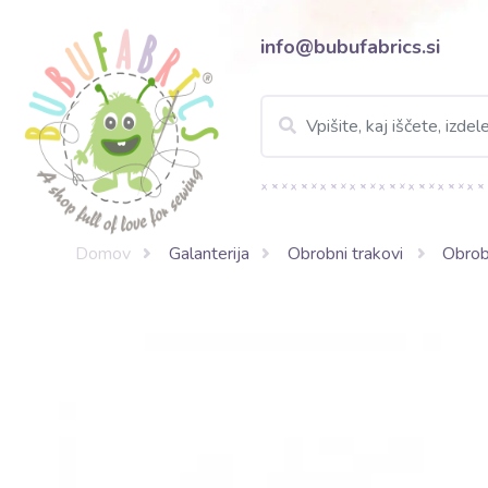
info@bubufabrics.si
Domov
Galanterija
Obrobni trakovi
Obrobn