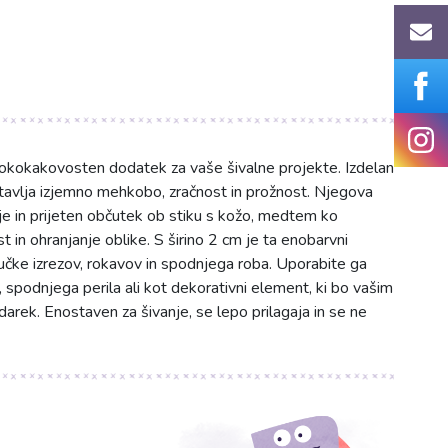
visokokakovosten dodatek za vaše šivalne projekte. Izdelan
tavlja izjemno mehkobo, zračnost in prožnost. Njegova
e in prijeten občutek ob stiku s kožo, medtem ko
 in ohranjanje oblike. S širino 2 cm je ta enobarvni
jučke izrezov, rokavov in spodnjega roba. Uporabite ga
k, spodnjega perila ali kot dekorativni element, ki bo vašim
rek. Enostaven za šivanje, se lepo prilagaja in se ne