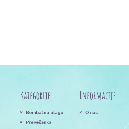
Kategorije
Informacije
Bombažno blago
O nas
Prevešanka