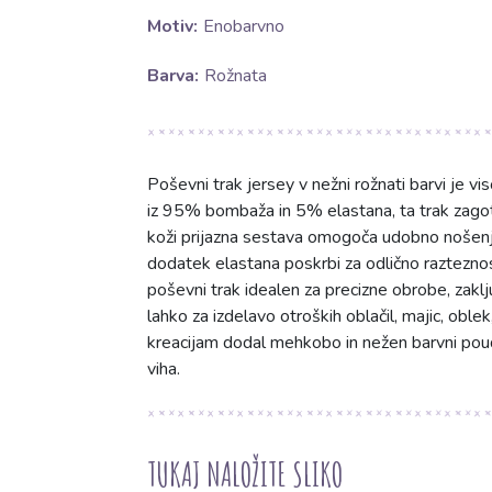
Motiv:
Enobarvno
Barva:
Rožnata
Poševni trak jersey v nežni rožnati barvi je 
iz 95% bombaža in 5% elastana, ta trak zago
koži prijazna sestava omogoča udobno nošenj
dodatek elastana poskrbi za odlično razteznost
poševni trak idealen za precizne obrobe, zakl
lahko za izdelavo otroških oblačil, majic, oble
kreacijam dodal mehkobo in nežen barvni pouda
viha.
TUKAJ NALOŽITE SLIKO