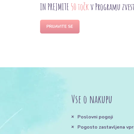
IN PREJMITE
50 točk
v Programu zves
PRIJAVITE SE
Vse o nakupu
Poslovni pogoji
Pogosto zastavljena vpr