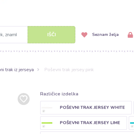
IŠČI
Seznam želja
i trak iz jerseya
Poševni trak jersey pink
Različice izdelka
POŠEVNI TRAK JERSEY WHITE
POŠEVNI TRAK JERSEY LIME