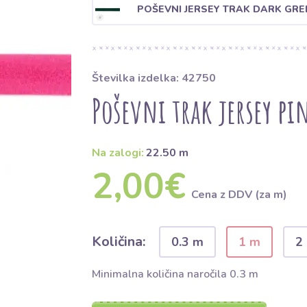
POŠEVNI JERSEY TRAK DARK GRE
Številka izdelka: 42750
Poševni trak jersey pi
Na zalogi:
22.50 m
2,00€
Cena z DDV (za m)
Količina:
0.3 m
1 m
2
Minimalna količina naročila 0.3 m