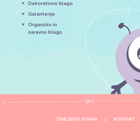
Dekorativno blago
Galanterija
Organsko in
naravno blago
ZEMLJEVID STRANI
|
KONTAKT