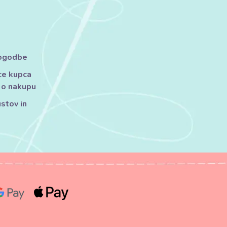
pogodbe
ce kupca
 o nakupu
ustov in