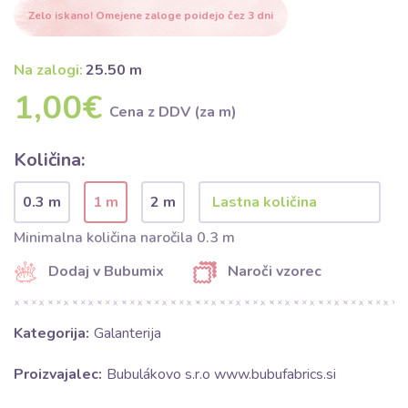
Zelo iskano! Omejene zaloge poidejo čez 3 dni
Na zalogi:
25.50 m
1,00€
Cena z DDV (za m)
Količina:
0.3 m
1 m
2 m
Minimalna količina naročila 0.3 m
Dodaj v Bubumix
Naroči vzorec
Kategorija:
Galanterija
Proizvajalec:
Bubulákovo s.r.o www.bubufabrics.si