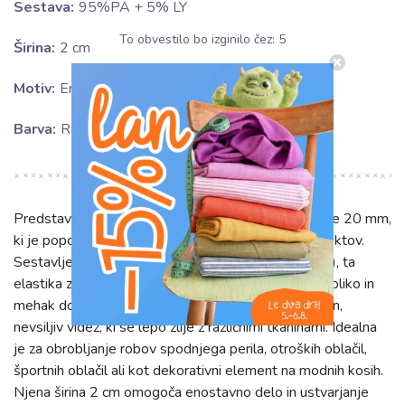
Sestava:
95%PA + 5% LY
To obvestilo bo izginilo čez:
5
Širina:
2 cm
Motiv:
Enobarvno
Barva:
Rožnata
Predstavljamo rožnato poševno elastiko matt, širine 20 mm,
ki je popolna izbira za dodelavo vaših šiviljskih projektov.
Sestavljena iz 95% poliamida (PA) in 5% Lycre (LY), ta
elastika zagotavlja izjemno prožnost, dolgotrajno obliko in
mehak dotik na koži. Mat zaključek ji daje sofisticiran,
nevsiljiv videz, ki se lepo zlije z različnimi tkaninami. Idealna
je za obrobljanje robov spodnjega perila, otroških oblačil,
športnih oblačil ali kot dekorativni element na modnih kosih.
Njena širina 2 cm omogoča enostavno delo in ustvarjanje