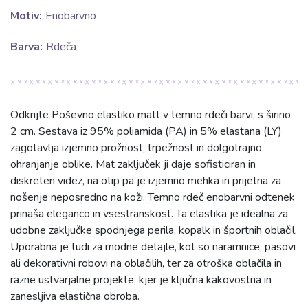
Motiv:
Enobarvno
Barva:
Rdeča
Odkrijte Poševno elastiko matt v temno rdeči barvi, s širino
2 cm. Sestava iz 95% poliamida (PA) in 5% elastana (LY)
zagotavlja izjemno prožnost, trpežnost in dolgotrajno
ohranjanje oblike. Mat zaključek ji daje sofisticiran in
diskreten videz, na otip pa je izjemno mehka in prijetna za
nošenje neposredno na koži. Temno rdeč enobarvni odtenek
prinaša eleganco in vsestranskost. Ta elastika je idealna za
udobne zaključke spodnjega perila, kopalk in športnih oblačil.
Uporabna je tudi za modne detajle, kot so naramnice, pasovi
ali dekorativni robovi na oblačilih, ter za otroška oblačila in
razne ustvarjalne projekte, kjer je ključna kakovostna in
zanesljiva elastična obroba.