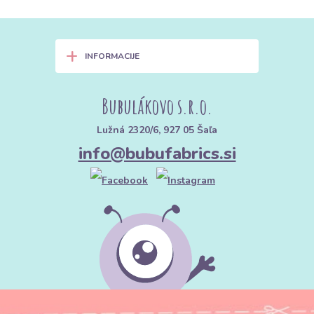
+
INFORMACIJE
Bubulákovo s.r.o.
Lužná 2320/6, 927 05 Šaľa
info@bubufabrics.si