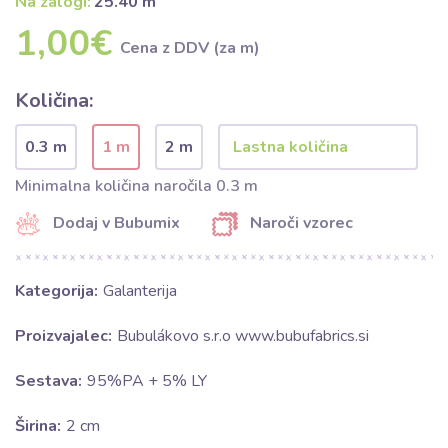
Na zalogi:
25.40 m
1,00€
Cena z DDV (za m)
Količina:
0.3 m
1 m
2 m
Minimalna količina naročila 0.3 m
Dodaj v Bubumix
Naroči vzorec
Kategorija:
Galanterija
Proizvajalec:
Bubulákovo s.r.o www.bubufabrics.si
Sestava:
95%PA + 5% LY
Širina:
2 cm