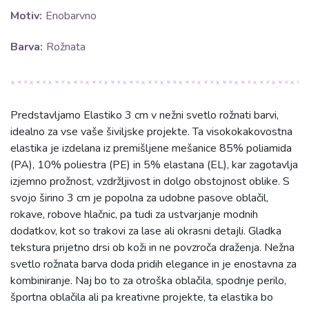
Motiv:
Enobarvno
Barva:
Rožnata
Predstavljamo Elastiko 3 cm v nežni svetlo rožnati barvi,
idealno za vse vaše šiviljske projekte. Ta visokokakovostna
elastika je izdelana iz premišljene mešanice 85% poliamida
(PA), 10% poliestra (PE) in 5% elastana (EL), kar zagotavlja
izjemno prožnost, vzdržljivost in dolgo obstojnost oblike. S
svojo širino 3 cm je popolna za udobne pasove oblačil,
rokave, robove hlačnic, pa tudi za ustvarjanje modnih
dodatkov, kot so trakovi za lase ali okrasni detajli. Gladka
tekstura prijetno drsi ob koži in ne povzroča draženja. Nežna
svetlo rožnata barva doda pridih elegance in je enostavna za
kombiniranje. Naj bo to za otroška oblačila, spodnje perilo,
športna oblačila ali pa kreativne projekte, ta elastika bo