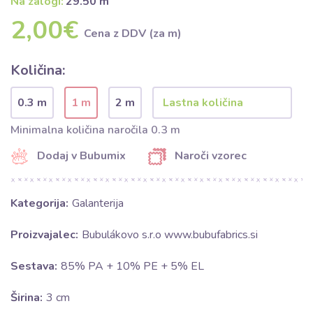
Na zalogi:
29.50 m
2,00€
Cena z DDV (za m)
Količina:
0.3 m
1 m
2 m
Minimalna količina naročila 0.3 m
Dodaj v Bubumix
Naroči vzorec
Kategorija:
Galanterija
Proizvajalec:
Bubulákovo s.r.o www.bubufabrics.si
Sestava:
85% PA + 10% PE + 5% EL
Širina:
3 cm