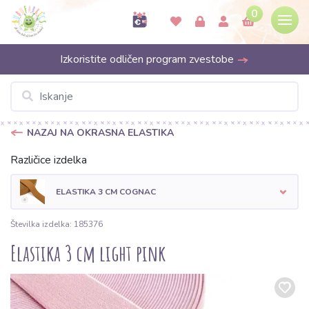
0
Izkoristite odličen program zvestobe
NAZAJ NA OKRASNA ELASTIKA
Različice izdelka
ELASTIKA 3 CM COGNAC
Številka izdelka: 185376
Elastika 3 cm light pink