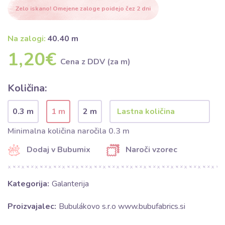
Zelo iskano! Omejene zaloge poidejo čez 2 dni
Na zalogi:
40.40 m
1,20€
Cena z DDV (za m)
Količina:
0.3 m
1 m
2 m
Minimalna količina naročila 0.3 m
Dodaj v Bubumix
Naroči vzorec
Kategorija:
Galanterija
Proizvajalec:
Bubulákovo s.r.o www.bubufabrics.si