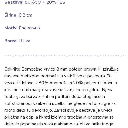
Sestava:
80%CO + 20%PES
Širina:
0.8 cm
Motiv:
Enobarvno
Barva:
Rjava
Odkrijte Bombažno vrvico 8 mm golden brown, ki združuje
naravno mehkobo bombaža in vzdržljivost poliestra. Ta
vrvica, izdelana iz 80% bombaža in 20% poliestra, ponuja
idealno kombinacijo za vaše ustvarjalne projekte. Njena
topla rjava barva z zlatimi podtoni doda eleganco in
sofisticiranost vsakemu izdelku, ne glede na to, ali gre za
ročno delo ali dekoracijo. Zaradi svoje sestave je vrvica
prijetna na otip, a hkrati izjemno trpežna in enostavna za
delo. Je popolna izbira za makrame, izdelavo unikatnega