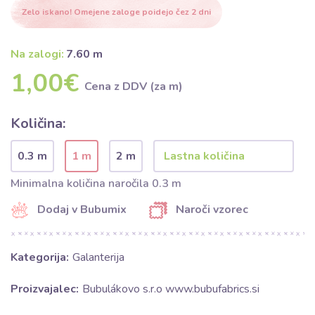
Zelo iskano! Omejene zaloge poidejo čez 2 dni
Na zalogi:
7.60 m
1,00€
Cena z DDV (za m)
Količina:
0.3 m
1 m
2 m
Minimalna količina naročila 0.3 m
Dodaj v Bubumix
Naroči vzorec
Kategorija:
Galanterija
Proizvajalec:
Bubulákovo s.r.o www.bubufabrics.si