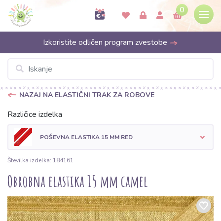
0
Izkoristite odličen program zvestobe
NAZAJ NA ELASTIČNI TRAK ZA ROBOVE
Različice izdelka
POŠEVNA ELASTIKA 15 MM RED
Številka izdelka: 184161
Obrobna elastika 15 mm camel