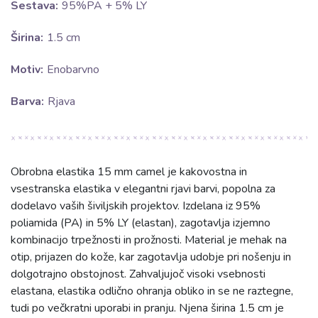
Sestava:
95%PA + 5% LY
Širina:
1.5 cm
Motiv:
Enobarvno
Barva:
Rjava
Obrobna elastika 15 mm camel je kakovostna in
vsestranska elastika v elegantni rjavi barvi, popolna za
dodelavo vaših šiviljskih projektov. Izdelana iz 95%
poliamida (PA) in 5% LY (elastan), zagotavlja izjemno
kombinacijo trpežnosti in prožnosti. Material je mehak na
otip, prijazen do kože, kar zagotavlja udobje pri nošenju in
dolgotrajno obstojnost. Zahvaljujoč visoki vsebnosti
elastana, elastika odlično ohranja obliko in se ne raztegne,
tudi po večkratni uporabi in pranju. Njena širina 1.5 cm je