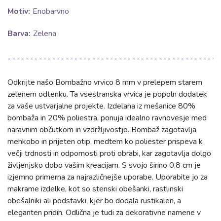
Motiv:
Enobarvno
Barva:
Zelena
Odkrijte našo Bombažno vrvico 8 mm v prelepem starem
zelenem odtenku. Ta vsestranska vrvica je popoln dodatek
za vaše ustvarjalne projekte. Izdelana iz mešanice 80%
bombaža in 20% poliestra, ponuja idealno ravnovesje med
naravnim občutkom in vzdržljivostjo. Bombaž zagotavlja
mehkobo in prijeten otip, medtem ko poliester prispeva k
večji trdnosti in odpornosti proti obrabi, kar zagotavlja dolgo
življenjsko dobo vašim kreacijam. S svojo širino 0,8 cm je
izjemno primerna za najrazličnejše uporabe. Uporabite jo za
makrame izdelke, kot so stenski obešanki, rastlinski
obešalniki ali podstavki, kjer bo dodala rustikalen, a
eleganten pridih. Odlična je tudi za dekorativne namene v