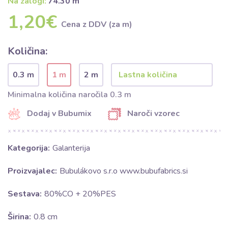
Na zalogi:
74.30 m
1,20€
Cena z DDV (za m)
Količina:
0.3 m
1 m
2 m
Minimalna količina naročila 0.3 m
Dodaj v Bubumix
Naroči vzorec
Kategorija:
Galanterija
Proizvajalec:
Bubulákovo s.r.o www.bubufabrics.si
Sestava:
80%CO + 20%PES
Širina:
0.8 cm