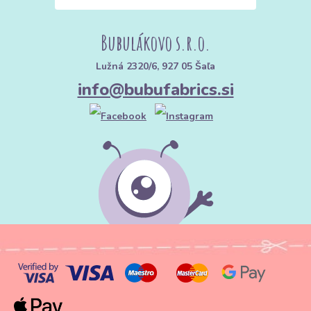
Bubulákovo s.r.o.
Lužná 2320/6, 927 05 Šaľa
info@bubufabrics.si