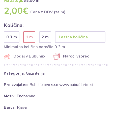
Na zalogi:
38.00 m
2,00€
Cena z DDV (za m)
Količina:
0.3 m
1 m
2 m
Minimalna količina naročila 0.3 m
Dodaj v Bubumix
Naroči vzorec
Kategorija:
Galanterija
Proizvajalec:
Bubulákovo s.r.o www.bubufabrics.si
Motiv:
Enobarvno
Barva:
Rjava