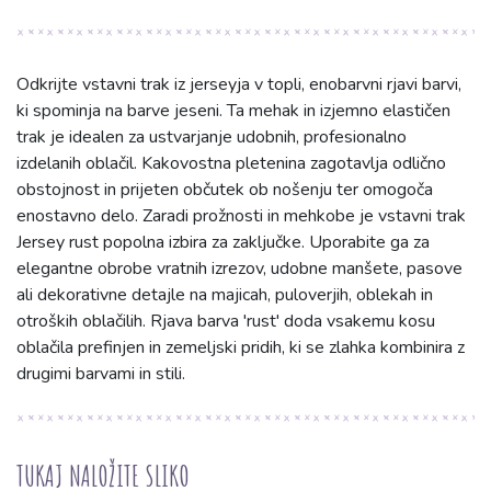
Odkrijte vstavni trak iz jerseyja v topli, enobarvni rjavi barvi,
ki spominja na barve jeseni. Ta mehak in izjemno elastičen
trak je idealen za ustvarjanje udobnih, profesionalno
izdelanih oblačil. Kakovostna pletenina zagotavlja odlično
obstojnost in prijeten občutek ob nošenju ter omogoča
enostavno delo. Zaradi prožnosti in mehkobe je vstavni trak
Jersey rust popolna izbira za zaključke. Uporabite ga za
elegantne obrobe vratnih izrezov, udobne manšete, pasove
ali dekorativne detajle na majicah, puloverjih, oblekah in
otroških oblačilih. Rjava barva 'rust' doda vsakemu kosu
oblačila prefinjen in zemeljski pridih, ki se zlahka kombinira z
drugimi barvami in stili.
TUKAJ NALOŽITE SLIKO