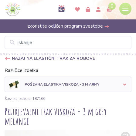
0
Izkoristite odličen program zvestobe
NAZAJ NA ELASTIČNI TRAK ZA ROBOVE
Različice izdelka
POŠEVNA ELASTIKA VISKOZA - 3 M ARMY
Številka izdelka: 187166
Pritrjevalni trak viskoza - 3 m grey
melange