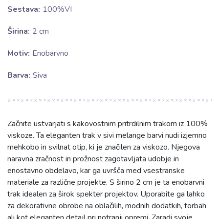
Sestava:
100%VI
Širina:
2 cm
Motiv:
Enobarvno
Barva:
Siva
Začnite ustvarjati s kakovostnim pritrdilnim trakom iz 100%
viskoze. Ta eleganten trak v sivi melange barvi nudi izjemno
mehkobo in svilnat otip, ki je značilen za viskozo. Njegova
naravna zračnost in prožnost zagotavljata udobje in
enostavno obdelavo, kar ga uvršča med vsestranske
materiale za različne projekte. S širino 2 cm je ta enobarvni
trak idealen za širok spekter projektov. Uporabite ga lahko
za dekorativne obrobe na oblačilih, modnih dodatkih, torbah
ali kot eleganten detajl pri notranji opremi. Zaradi svoje