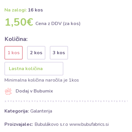
Na zalogi:
16 kos
1,50€
Cena z DDV (za kos)
Količina:
1 kos
2 kos
3 kos
Minimalna količina naročila je 1kos
Dodaj v Bubumix
Kategorija:
Galanterija
Proizvajalec:
Bubulákovo s.r.o www.bubufabrics.si