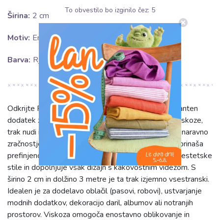
To obvestilo bo izginilo čez:
5
Širina:
2 cm
Motiv:
Enobarvno
Barva:
Rjava
Odkrijte Pritrjevalni trak viskoza - 3 m mocha, eleganten
dodatek za ustvarjalne projekte. Izdelan iz 100% viskoze,
trak nudi izjemno mehkobo in prijeten, svilnat otip z naravno
zračnostjo. Bogata, enobarvna rjava (mocha) barva prinaša
prefinjenost in toplino, ki se zlahka vključi v različne estetske
stile in dopolnjuje vsak dizajn s kakovostnim videzom. S
širino 2 cm in dolžino 3 metre je ta trak izjemno vsestranski.
Idealen je za dodelavo oblačil (pasovi, robovi), ustvarjanje
modnih dodatkov, dekoracijo daril, albumov ali notranjih
prostorov. Viskoza omogoča enostavno oblikovanje in