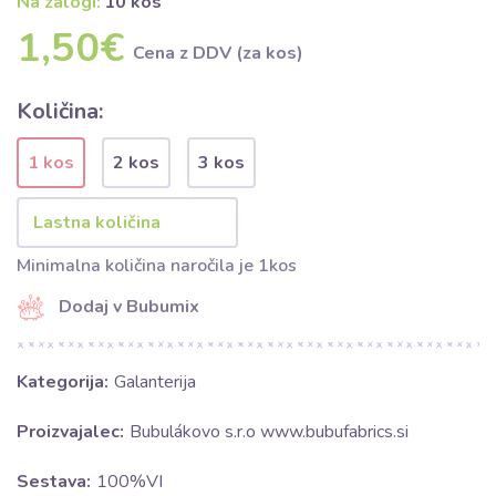
Na zalogi:
10 kos
1,50€
Cena z DDV (za kos)
Količina:
1 kos
2 kos
3 kos
Minimalna količina naročila je 1kos
Dodaj v Bubumix
Kategorija:
Galanterija
Proizvajalec:
Bubulákovo s.r.o www.bubufabrics.si
Sestava:
100%VI