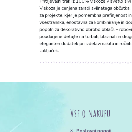
Pritrjevalni trak iz 100% viskoze v svetlo siv
Viskoza je cenjena zaradi svilnatega občutka, 
za projekte, kjer je pomembna prefinjenost in
vsestranska, enostavna za kombiniranje in doda
popoln za dekorativno obrobo oblačil – robovi m
poudarjene detajle na torbah, blazinah in drugih
eleganten dodatek pri izdelavi nakita in ročni
zaključek.
Vse o nakupu
Poslovni pogoji