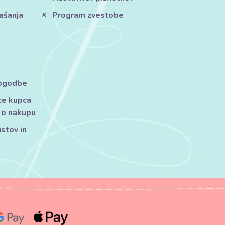
ašanja
Program zvestobe
pogodbe
ce kupca
 o nakupu
ustov in