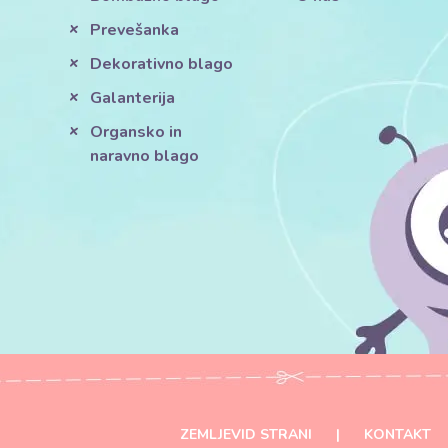
Prevešanka
Dekorativno blago
Galanterija
Organsko in
naravno blago
ZEMLJEVID STRANI
|
KONTAKT