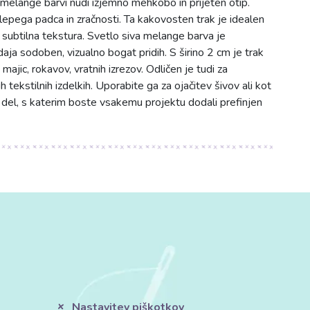
i melange barvi nudi izjemno mehkobo in prijeten otip.
lepega padca in zračnosti. Ta kakovosten trak je idealen
 subtilna tekstura. Svetlo siva melange barva je
ja sodoben, vizualno bogat pridih. S širino 2 cm je trak
ajic, rokavov, vratnih izrezov. Odličen je tudi za
 tekstilnih izdelkih. Uporabite ga za ojačitev šivov ali kot
h del, s katerim boste vsakemu projektu dodali prefinjen
Nastavitev piškotkov