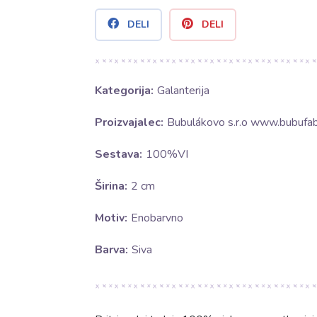
DELI
DELI
Kategorija:
Galanterija
Proizvajalec:
Bubulákovo s.r.o www.bubufabr
Sestava:
100%VI
Širina:
2 cm
Motiv:
Enobarvno
Barva:
Siva