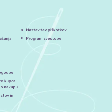
Nastavitev piškotkov
ašanja
Program zvestobe
pogodbe
ce kupca
 o nakupu
ustov in