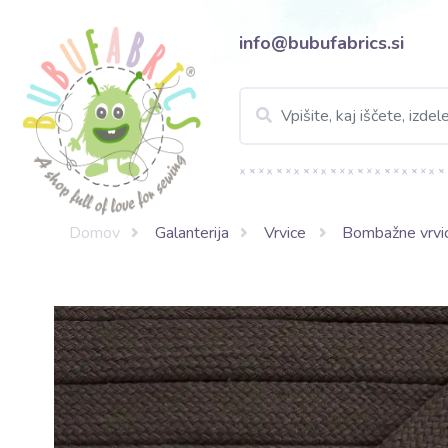
info@bubufabrics.si
Domov
Galanterija
Vrvice
Bombažne vrvi