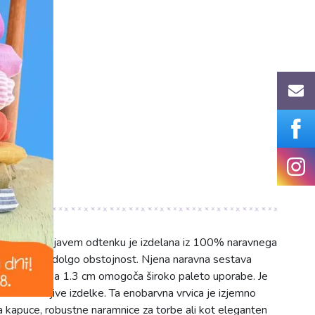
ics.si
em mocha rjavem odtenku je izdelana iz 100% naravnega
zračnost in dolgo obstojnost. Njena naravna sestava
tem ko širina 1.3 cm omogoča široko paleto uporabe. Je
ne in vzdržljive izdelke. Ta enobarvna vrvica je izjemno
a kapuce, robustne naramnice za torbe ali kot eleganten