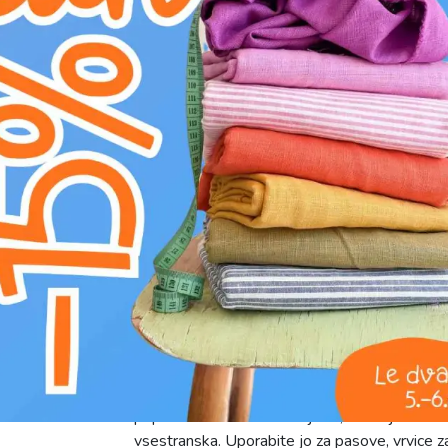
Kategorija:
Galanterija
Proizvajalec:
Bubulákovo s.r.o www.bubufabr
Sestava:
100%CO
Širina:
1.3 cm
Motiv:
Enobarvno
Barva:
Rjava
Bombažna ploščata vrvica 13 mm v elegantn
bombaža, kar zagotavlja izjemno mehak otip, 
poudarja kakovost in prijaznost do kože, med
popoln material za ustvarjalce, ki cenijo narav
vsestranska. Uporabite jo za pasove, vrvice z