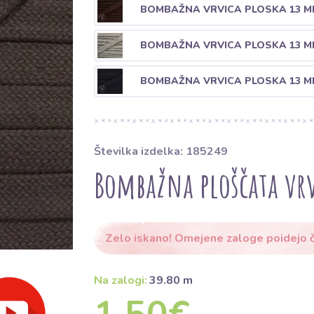
BOMBAŽNA VRVICA PLOSKA 13 
BOMBAŽNA VRVICA PLOSKA 13 M
BOMBAŽNA VRVICA PLOSKA 13 M
Številka izdelka: 185249
Bombažna ploščata vr
Zelo iskano! Omejene zaloge poidejo č
Na zalogi:
39.80 m