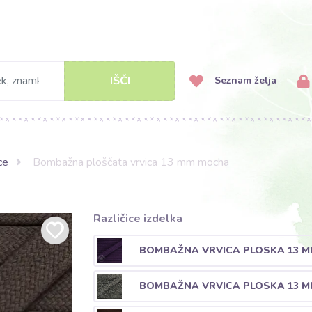
IŠČI
Seznam želja
ce
Bombažna ploščata vrvica 13 mm mocha
Različice izdelka
BOMBAŽNA VRVICA PLOSKA 13 M
BOMBAŽNA VRVICA PLOSKA 13 M