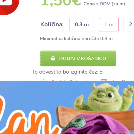
1,50€
Cena z DDV (za m)
Količina:
0.3 m
1 m
2
Minimalna količina naročila 0.3 m
DODAJ V KOŠARICO
To obvestilo bo izginilo čez:
4
Dodaj v Bubumix
Naroči vzo
DELI
DELI