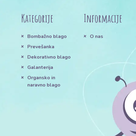
Kategorije
Informacije
Bombažno blago
O nas
Prevešanka
Dekorativno blago
Galanterija
Organsko in
naravno blago