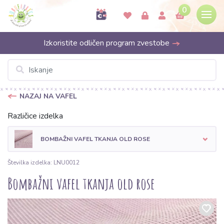
0
Izkoristite odličen program zvestobe
NAZAJ NA VAFEL
Različice izdelka
BOMBAŽNI VAFEL TKANJA OLD ROSE
Številka izdelka: LNU0012
Bombažni vafel tkanja old rose