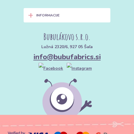
+
INFORMACIJE
Bubulákovo s.r.o.
Lužná 2320/6, 927 05 Šaľa
info@bubufabrics.si