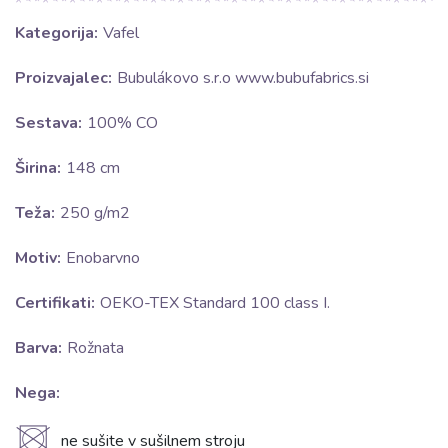
Kategorija:
Vafel
Proizvajalec:
Bubulákovo s.r.o www.bubufabrics.si
Sestava:
100% CO
Širina:
148 cm
Teža:
250 g/m2
Motiv:
Enobarvno
Certifikati:
OEKO-TEX Standard 100 class I.
Barva:
Rožnata
Nega:
U
ne sušite v sušilnem stroju