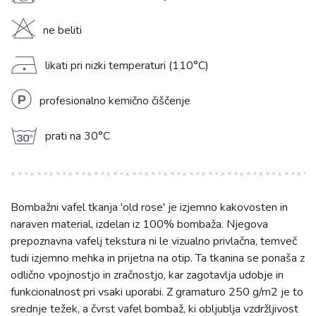
H
ne beliti
D
likati pri nizki temperaturi (110°C)
L
profesionalno kemično čiščenje
g
prati na 30°C
Bombažni vafel tkanja 'old rose' je izjemno kakovosten in
naraven material, izdelan iz 100% bombaža. Njegova
prepoznavna vafelj tekstura ni le vizualno privlačna, temveč
tudi izjemno mehka in prijetna na otip. Ta tkanina se ponaša z
odlično vpojnostjo in zračnostjo, kar zagotavlja udobje in
funkcionalnost pri vsaki uporabi. Z gramaturo 250 g/m2 je to
srednje težek, a čvrst vafel bombaž, ki obljublja vzdržljivost