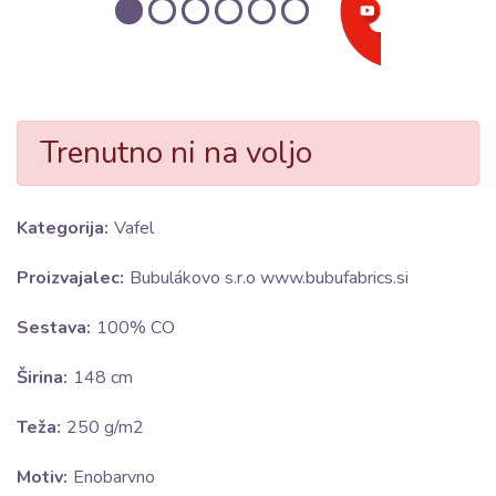
Trenutno ni na voljo
Kategorija:
Vafel
Proizvajalec:
Bubulákovo s.r.o www.bubufabrics.si
Sestava:
100% CO
Širina:
148 cm
Teža:
250 g/m2
Motiv:
Enobarvno