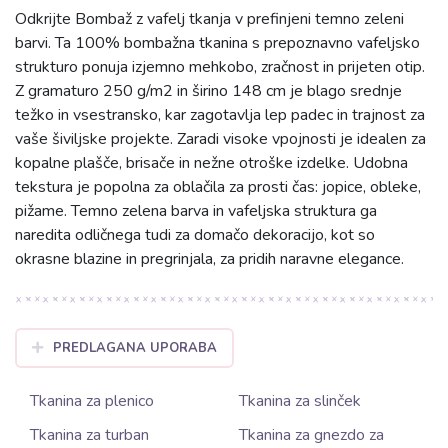
Odkrijte Bombaž z vafelj tkanja v prefinjeni temno zeleni
barvi. Ta 100% bombažna tkanina s prepoznavno vafeljsko
strukturo ponuja izjemno mehkobo, zračnost in prijeten otip.
Z gramaturo 250 g/m2 in širino 148 cm je blago srednje
težko in vsestransko, kar zagotavlja lep padec in trajnost za
vaše šiviljske projekte. Zaradi visoke vpojnosti je idealen za
kopalne plašče, brisače in nežne otroške izdelke. Udobna
tekstura je popolna za oblačila za prosti čas: jopice, obleke,
pižame. Temno zelena barva in vafeljska struktura ga
naredita odličnega tudi za domačo dekoracijo, kot so
okrasne blazine in pregrinjala, za pridih naravne elegance.
PREDLAGANA UPORABA
Tkanina za plenico
Tkanina za slinček
Tkanina za turban
Tkanina za gnezdo za