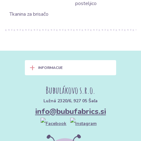
posteljico
Tkanina za brisačo
+
INFORMACIJE
Bubulákovo s.r.o.
Lužná 2320/6, 927 05 Šaľa
info@bubufabrics.si