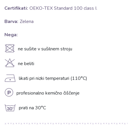
Certifikati:
OEKO-TEX Standard 100 class I.
Barva:
Zelena
Nega:
U
ne sušite v sušilnem stroju
H
ne beliti
D
likati pri nizki temperaturi (110°C)
L
profesionalno kemično čiščenje
g
prati na 30°C