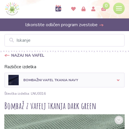
0
Izkoristite odličen program zvestobe
NAZAJ NA VAFEL
Različice izdelka
BOMBAŽNI VAFEL TKANJA NAVY
Številka izdelka: LNU0016
Bombaž z vafelj tkanja dark green