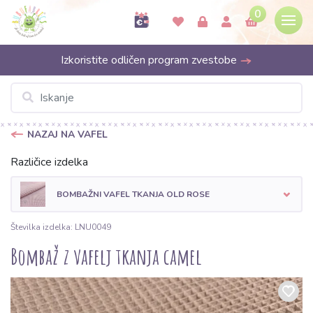
0
Izkoristite odličen program zvestobe
NAZAJ NA VAFEL
Različice izdelka
BOMBAŽNI VAFEL TKANJA OLD ROSE
Številka izdelka: LNU0049
Bombaž z vafelj tkanja camel