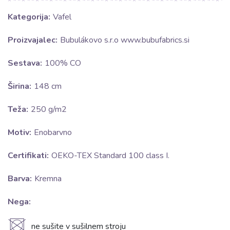
Kategorija:
Vafel
Proizvajalec:
Bubulákovo s.r.o www.bubufabrics.si
Sestava:
100% CO
Širina:
148 cm
Teža:
250 g/m2
Motiv:
Enobarvno
Certifikati:
OEKO-TEX Standard 100 class I.
Barva:
Kremna
Nega:
U
ne sušite v sušilnem stroju