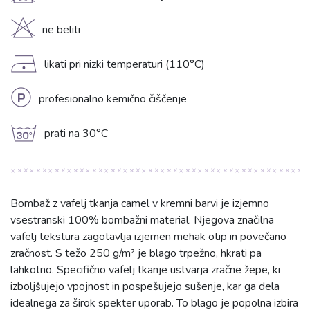
H
ne beliti
D
likati pri nizki temperaturi (110°C)
L
profesionalno kemično čiščenje
g
prati na 30°C
Bombaž z vafelj tkanja camel v kremni barvi je izjemno
vsestranski 100% bombažni material. Njegova značilna
vafelj tekstura zagotavlja izjemen mehak otip in povečano
zračnost. S težo 250 g/m² je blago trpežno, hkrati pa
lahkotno. Specifično vafelj tkanje ustvarja zračne žepe, ki
izboljšujejo vpojnost in pospešujejo sušenje, kar ga dela
idealnega za širok spekter uporab. To blago je popolna izbira