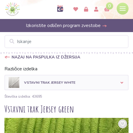
0
Izkoristite odličen program zvestobe
NAZAJ NA PASPULKA IZ DŽERSIJA
Različice izdelka
VSTAVNI TRAK JERSEY WHITE
Številka izdelka: 43695
Vstavni trak Jersey green