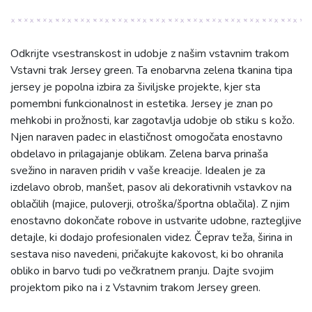
Odkrijte vsestranskost in udobje z našim vstavnim trakom
Vstavni trak Jersey green. Ta enobarvna zelena tkanina tipa
jersey je popolna izbira za šiviljske projekte, kjer sta
pomembni funkcionalnost in estetika. Jersey je znan po
mehkobi in prožnosti, kar zagotavlja udobje ob stiku s kožo.
Njen naraven padec in elastičnost omogočata enostavno
obdelavo in prilagajanje oblikam. Zelena barva prinaša
svežino in naraven pridih v vaše kreacije. Idealen je za
izdelavo obrob, manšet, pasov ali dekorativnih vstavkov na
oblačilih (majice, puloverji, otroška/športna oblačila). Z njim
enostavno dokončate robove in ustvarite udobne, raztegljive
detajle, ki dodajo profesionalen videz. Čeprav teža, širina in
sestava niso navedeni, pričakujte kakovost, ki bo ohranila
obliko in barvo tudi po večkratnem pranju. Dajte svojim
projektom piko na i z Vstavnim trakom Jersey green.