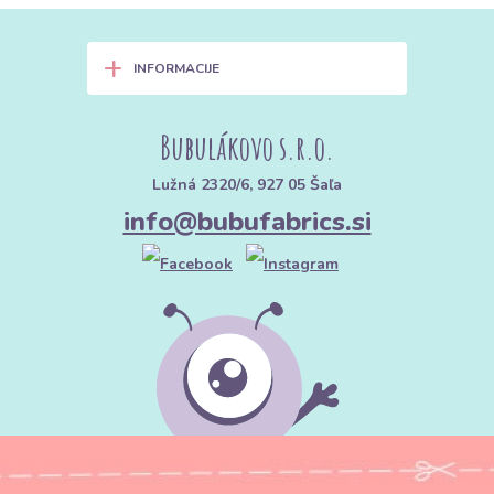
+
INFORMACIJE
Bubulákovo s.r.o.
Lužná 2320/6, 927 05 Šaľa
info@bubufabrics.si