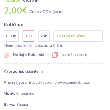
Na zalogi:
66.10 m
2,00€
Cena z DDV (za m)
Količina:
0.3 m
1 m
2 m
Minimalna količina naročila 0.3 m
Dodaj v Bubumix
Naroči vzorec
Kategorija:
Galanterija
Proizvajalec:
Bubulákovo s.r.o www.bubufabrics.si
Motiv:
Enobarvno
Barva:
Zelena