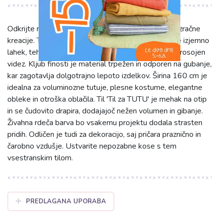
Odkrijte rdeči til 'Til za TUTU', popoln za sanjske in zračne
kreacije. Ta enobarven til iz 100% poliamida (PA) je izjemno
lahek, tehta le 14 g/m2, kar zagotavlja eteričen in prosojen
videz. Kljub finosti je material trpežen in odporen na gubanje,
kar zagotavlja dolgotrajno lepoto izdelkov. Širina 160 cm je
idealna za voluminozne tutuje, plesne kostume, elegantne
obleke in otroška oblačila. Til 'Til za TUTU' je mehak na otip
in se čudovito drapira, dodajajoč nežen volumen in gibanje.
Živahna rdeča barva bo vsakemu projektu dodala strasten
pridih. Odličen je tudi za dekoracijo, saj pričara praznično in
čarobno vzdušje. Ustvarite nepozabne kose s tem
vsestranskim tilom.
PREDLAGANA UPORABA