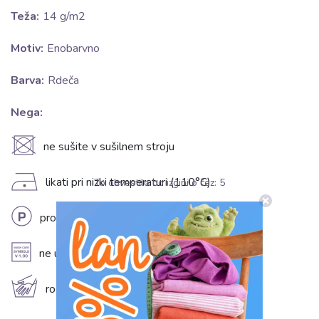
Teža:
14 g/m2
Motiv:
Enobarvno
Barva:
Rdeča
Nega:
U
ne sušite v sušilnem stroju
D
likati pri nizki temperaturi (110°C)
To obvestilo bo izginilo čez:
5
L
profesionalno kemično čiščenje
A
ne uporabljajte mehčalca
c
ročno pranje