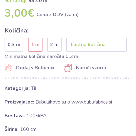
Na zalogi:
43.40 m
3,00€
Cena z DDV (za m)
Količina:
0.3 m
1 m
2 m
Minimalna količina naročila 0.3 m
Dodaj v Bubumix
Naroči vzorec
Kategorija:
Til
Proizvajalec:
Bubulákovo s.r.o www.bubufabrics.si
Sestava:
100%PA
Širina:
160 cm