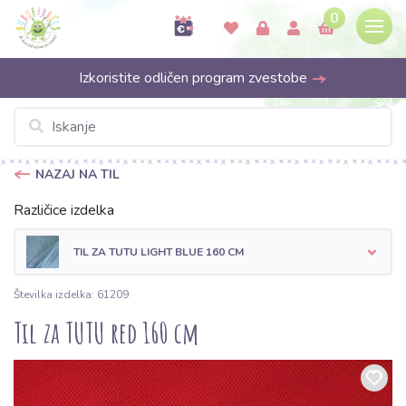
0
Izkoristite odličen program zvestobe
NAZAJ NA TIL
Različice izdelka
TIL ZA TUTU LIGHT BLUE 160 CM
Številka izdelka: 61209
Til za TUTU red 160 cm