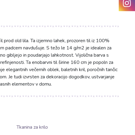
il prod old lila. Ta izjemno lahek, prozoren til iz 100%
nim padcem navdušuje. S težo le 14 g/m2 je idealen za
ežno gibljejo in poudarjajo lahkotnost. Vijolična barva s
prefinjenosti. Ta enobarvni til širine 160 cm je popoln za
e elegantnih večernih oblek, baletnih kril, poročnih tančic
lom. Je tudi izvrsten za dekoracijo dogodkov, ustvarjanje
krasnih elementov v domu.
Tkanina za krilo