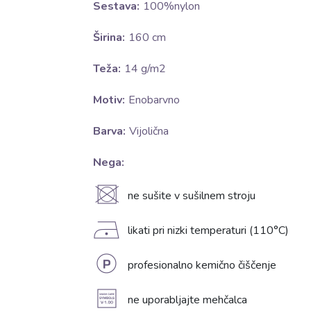
Sestava:
100%nylon
Širina:
160 cm
Teža:
14 g/m2
Motiv:
Enobarvno
Barva:
Vijolična
Nega:
U
ne sušite v sušilnem stroju
D
likati pri nizki temperaturi (110°C)
L
profesionalno kemično čiščenje
A
ne uporabljajte mehčalca