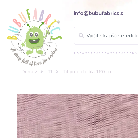
info@bubufabrics.si
Domov
Til
Til prod old lila 160 cm