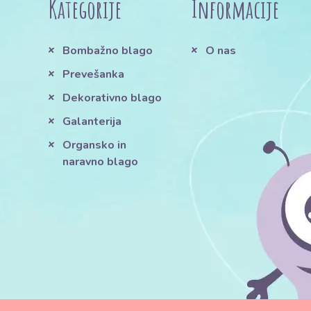
Kategorije
Informacije
Bombažno blago
O nas
Prevešanka
Dekorativno blago
Galanterija
Organsko in
naravno blago