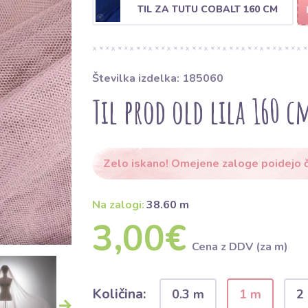
TIL ZA TUTU COBALT 160 CM
Številka izdelka: 185060
Til prod old lila 160 c
Zelo iskano! Omejene zaloge poidejo č
Na zalogi:
38.60 m
3,00€
Cena z DDV (za m)
Količina:
0.3 m
1 m
2