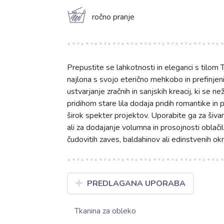
c
ročno pranje
Prepustite se lahkotnosti in eleganci s tilom T
najlona s svojo eterično mehkobo in prefinje
ustvarjanje zračnih in sanjskih kreacij, ki se n
pridihom stare lila dodaja pridih romantike in 
širok spekter projektov. Uporabite ga za šivanj
ali za dodajanje volumna in prosojnosti oblači
čudovitih zaves, baldahinov ali edinstvenih o
PREDLAGANA UPORABA
Tkanina za obleko