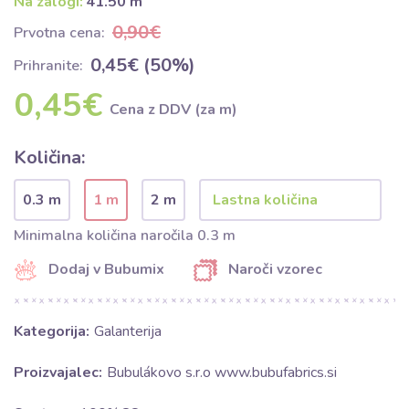
Na zalogi:
41.50 m
0,90€
Prvotna cena:
0,45€ (50%)
Prihranite:
0,45€
Cena z DDV (za m)
Količina:
0.3 m
1 m
2 m
Minimalna količina naročila 0.3 m
Dodaj v Bubumix
Naroči vzorec
Kategorija:
Galanterija
Proizvajalec:
Bubulákovo s.r.o www.bubufabrics.si