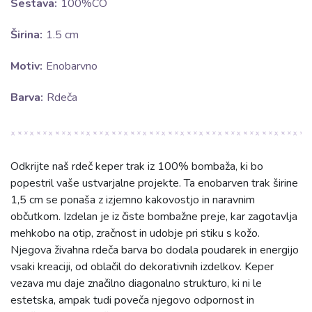
Sestava:
100%CO
Širina:
1.5 cm
Motiv:
Enobarvno
Barva:
Rdeča
Odkrijte naš rdeč keper trak iz 100% bombaža, ki bo
popestril vaše ustvarjalne projekte. Ta enobarven trak širine
1,5 cm se ponaša z izjemno kakovostjo in naravnim
občutkom. Izdelan je iz čiste bombažne preje, kar zagotavlja
mehkobo na otip, zračnost in udobje pri stiku s kožo.
Njegova živahna rdeča barva bo dodala poudarek in energijo
vsaki kreaciji, od oblačil do dekorativnih izdelkov. Keper
vezava mu daje značilno diagonalno strukturo, ki ni le
estetska, ampak tudi poveča njegovo odpornost in