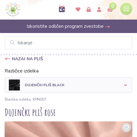
0
Izkoristite odličen program zvestobe
NAZAJ NA PLIŠ
Različice izdelka
DOJENČKI PLIŠ BLACK
Številka izdelka: KPN007
Dojenčki pliš rose