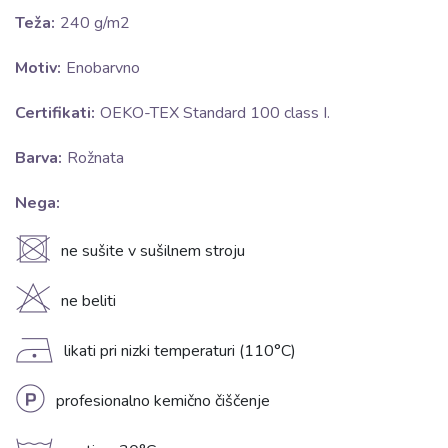
Teža:
240 g/m2
Motiv:
Enobarvno
Certifikati:
OEKO-TEX Standard 100 class I.
Barva:
Rožnata
Nega:
U
ne sušite v sušilnem stroju
H
ne beliti
D
likati pri nizki temperaturi (110°C)
L
profesionalno kemično čiščenje