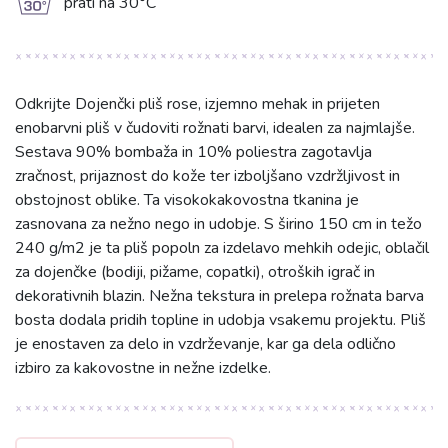
g
prati na 30°C
Odkrijte Dojenčki pliš rose, izjemno mehak in prijeten
enobarvni pliš v čudoviti rožnati barvi, idealen za najmlajše.
Sestava 90% bombaža in 10% poliestra zagotavlja
zračnost, prijaznost do kože ter izboljšano vzdržljivost in
obstojnost oblike. Ta visokokakovostna tkanina je
zasnovana za nežno nego in udobje. S širino 150 cm in težo
240 g/m2 je ta pliš popoln za izdelavo mehkih odejic, oblačil
za dojenčke (bodiji, pižame, copatki), otroških igrač in
dekorativnih blazin. Nežna tekstura in prelepa rožnata barva
bosta dodala pridih topline in udobja vsakemu projektu. Pliš
je enostaven za delo in vzdrževanje, kar ga dela odlično
izbiro za kakovostne in nežne izdelke.