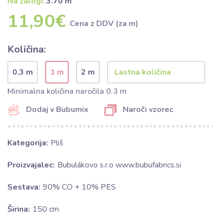
Na zalogi:
3.70 m
11,90€
Cena z DDV (za m)
Količina:
0.3 m
1 m
2 m
Minimalna količina naročila 0.3 m
Dodaj v Bubumix
Naroči vzorec
Kategorija:
Pliš
Proizvajalec:
Bubulákovo s.r.o www.bubufabrics.si
Sestava:
90% CO + 10% PES
Širina:
150 cm