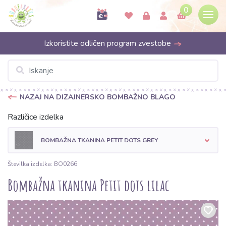
0
Izkoristite odličen program zvestobe
NAZAJ NA DIZAJNERSKO BOMBAŽNO BLAGO
Različice izdelka
BOMBAŽNA TKANINA PETIT DOTS GREY
Številka izdelka: BO0266
Bombažna tkanina Petit dots lilac