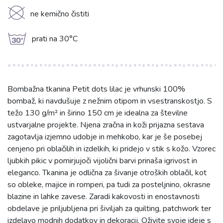
K
ne kemično čistiti
g
prati na 30°C
Bombažna tkanina Petit dots lilac je vrhunski 100%
bombaž, ki navdušuje z nežnim otipom in vsestranskostjo. S
težo 130 g/m² in širino 150 cm je idealna za številne
ustvarjalne projekte. Njena zračna in koži prijazna sestava
zagotavlja izjemno udobje in mehkobo, kar je še posebej
cenjeno pri oblačilih in izdelkih, ki pridejo v stik s kožo. Vzorec
ljubkih pikic v pomirjujoči vijolični barvi prinaša igrivost in
eleganco. Tkanina je odlična za šivanje otroških oblačil, kot
so obleke, majice in romperi, pa tudi za posteljnino, okrasne
blazine in lahke zavese. Zaradi kakovosti in enostavnosti
obdelave je priljubljena pri šiviljah za quilting, patchwork ter
izdelavo modnih dodatkov in dekoracij. Oživite svoje ideje s