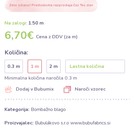
Zelo iskano! Predvidoma razprodaja čez %s dan
Na zalogi:
1.50 m
6,70€
Cena z DDV (za m)
Količina:
0.3 m
1 m
2 m
Minimalna količina naročila 0.3 m
Dodaj v Bubumix
Naroči vzorec
Kategorija:
Bombažno blago
Proizvajalec:
Bubulákovo s.r.o www.bubufabrics.si