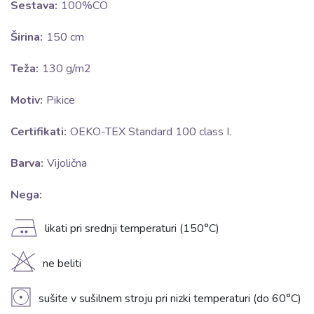
Sestava:
100%CO
Širina:
150 cm
Teža:
130 g/m2
Motiv:
Pikice
Certifikati:
OEKO-TEX Standard 100 class I.
Barva:
Vijolična
Nega:
E
likati pri srednji temperaturi (150°C)
H
ne beliti
V
sušite v sušilnem stroju pri nizki temperaturi (do 60°C)