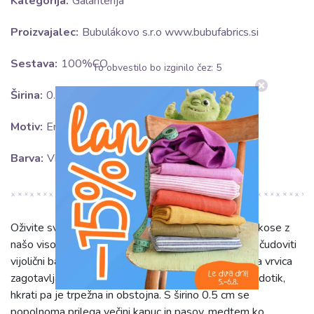
Kategorija:
Galanterija
Proizvajalec:
Bubulákovo s.r.o www.bubufabrics.si
Sestava:
100%CO
To obvestilo bo izginilo čez:
5
Širina:
0.5 cm
Motiv:
Enobarvno
Barva:
Vijolična
Oživite svoja oblačila ali ustvarite popolnoma nove kose z
našo visokokakovostno vrvico za kapuco HEAD3 v čudoviti
vijolični barvi lavande. Izdelana iz 100% bombaža, ta vrvica
zagotavlja izjemno mehkobo in naraven občutek na dotik,
hkrati pa je trpežna in obstojna. S širino 0.5 cm se
popolnoma prilega večini kapuc in pasov, medtem ko