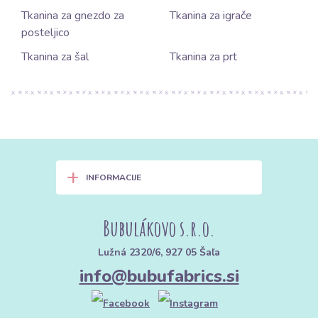
Tkanina za gnezdo za
Tkanina za igrače
posteljico
Tkanina za šal
Tkanina za prt
+
INFORMACIJE
Bubulákovo s.r.o.
Lužná 2320/6, 927 05 Šaľa
info@bubufabrics.si