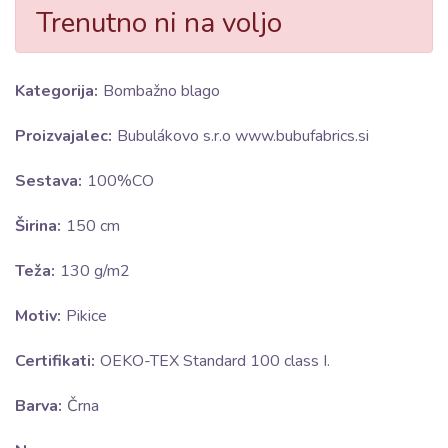
Trenutno ni na voljo
Kategorija:
Bombažno blago
Proizvajalec:
Bubulákovo s.r.o www.bubufabrics.si
Sestava:
100%CO
Širina:
150 cm
Teža:
130 g/m2
Motiv:
Pikice
Certifikati:
OEKO-TEX Standard 100 class I.
Barva:
Črna