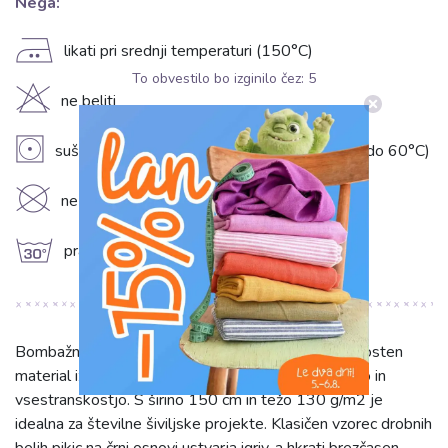
Nega:
E
likati pri srednji temperaturi (150°C)
To obvestilo bo izginilo čez:
5
H
ne beliti
V
sušite v sušilnem stroju pri nizki temperaturi (do 60°C)
K
ne kemično čistiti
g
prati na 30°C
Bombažna tkanina Petit dots black je visokokakovosten
material iz 100% bombaža, ki navdušuje z eleganco in
vsestranskostjo. S širino 150 cm in težo 130 g/m2 je
idealna za številne šiviljske projekte. Klasičen vzorec drobnih
belih pikic na črni osnovi ustvarja igriv, a hkrati brezčasen