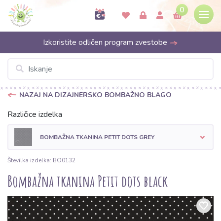
0
Izkoristite odličen program zvestobe
NAZAJ NA DIZAJNERSKO BOMBAŽNO BLAGO
Različice izdelka
BOMBAŽNA TKANINA PETIT DOTS GREY
Številka izdelka: BO0132
Bombažna tkanina Petit dots black