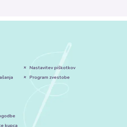
Nastavitev piškotkov
ašanja
Program zvestobe
pogodbe
ce kupca