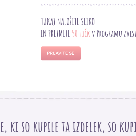
TUKAJ NALOŽITE SLIKO
IN PREJMITE
50 točk
v Programu zves
PRIJAVITE SE
, ki so kupile ta izdelek, so kup