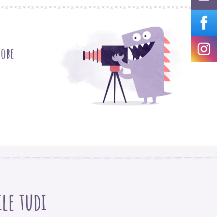
tobe
ile tudi