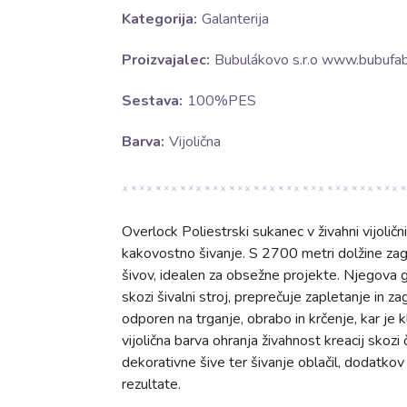
Kategorija:
Galanterija
Proizvajalec:
Bubulákovo s.r.o www.bubufabr
Sestava:
100%PES
Barva:
Vijolična
Overlock Poliestrski sukanec v živahni vijoličn
kakovostno šivanje. S 2700 metri dolžine zag
šivov, idealen za obsežne projekte. Njegova 
skozi šivalni stroj, preprečuje zapletanje in z
odporen na trganje, obrabo in krčenje, kar je 
vijolična barva ohranja živahnost kreacij skozi 
dekorativne šive ter šivanje oblačil, dodatkov 
rezultate.