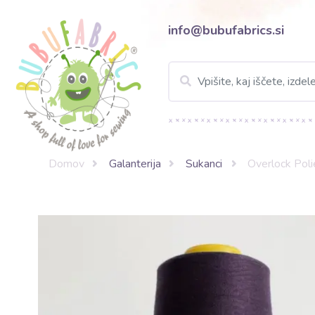
info@bubufabrics.si
Domov
Galanterija
Sukanci
Overlock Poli