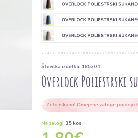
OVERLOCK POLIESTRSKI SUKANE
OVERLOCK POLIESTRSKI SUKANEC
OVERLOCK POLIESTRSKI SUKANEC
Številka izdelka: 185204
Overlock Poliestrski s
Zelo iskano! Omejene zaloge poidejo č
Na zalogi:
35 kos