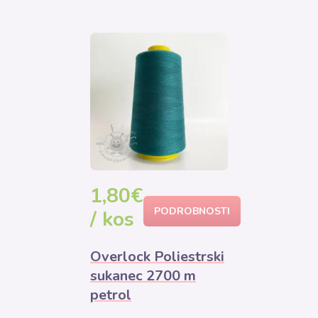
1,80€
PODROBNOSTI
/ kos
Overlock Poliestrski
sukanec 2700 m
petrol