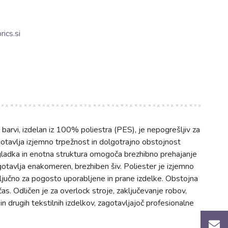
ics.si
i barvi, izdelan iz 100% poliestra (PES), je nepogrešljiv za
otavlja izjemno trpežnost in dolgotrajno obstojnost
gladka in enotna struktura omogoča brezhibno prehajanje
agotavlja enakomeren, brezhiben šiv. Poliester je izjemno
ključno za pogosto uporabljene in prane izdelke. Obstojna
čas. Odličen je za overlock stroje, zaključevanje robov,
in drugih tekstilnih izdelkov, zagotavljajoč profesionalne