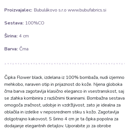
Proizvajalec:
Bubulákovo s.r.o www.bubufabrics.si
Sestava:
100%CO
Širina:
4 cm
Barva:
Črna
Čipka Flower black, izdelana iz 100% bombaža, nudi izjemno
mehkobo, naraven otip in prijaznost do kože. Njena globoka
črna barva zagotavlja klasično eleganco in vsestranskost, saj
se zlahka kombinira z različnimi tkaninami. Bombažna sestava
omogoča zračnost, udobje in vzdržljivost, zato je idealna za
oblačila in izdelke v neposrednem stiku s kožo. Zagotavlja
dolgotrajno kakovost. S širino 4 cm je ta čipka popolna za
dodajanje elegantnih detajlov. Uporabite jo za obrobe