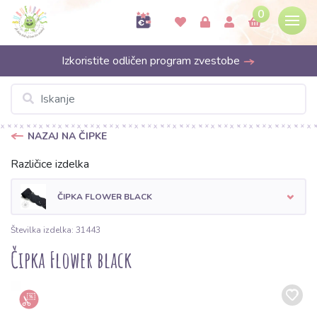
0
Izkoristite odličen program zvestobe
NAZAJ NA ČIPKE
Različice izdelka
ČIPKA FLOWER BLACK
Številka izdelka: 31443
Čipka Flower black