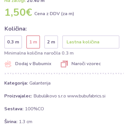
Na zalogi:
20.40 m
1,50€
Cena z DDV (za m)
Količina:
0.3 m
1 m
2 m
Minimalna količina naročila 0.3 m
Dodaj v Bubumix
Naroči vzorec
Kategorija:
Galanterija
Proizvajalec:
Bubulákovo s.r.o www.bubufabrics.si
Sestava:
100%CO
Širina:
1.3 cm