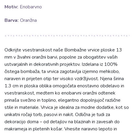
Motiv:
Enobarvno
Barva:
Oranžna
Odkrijte vsestranskost naše Bombažne vrvice ploske 13
mm v živahni oranžni barvi, popolne za obogatitev vaših
ustvarjalnih in dekorativnih projektov. Izdelana iz 100%
čistega bombaža, ta vrvica zagotavlja izjemno mehkobo,
naraven in prijeten otip ter visoko vzdržljivost. Njena širina
1.3 cm in ploska oblika omogočata enostavno obdelavo in
vsestranskost, medtem ko enobarvni oranžni odtenek
prinaša svežino in toplino, elegantno dopolnjujoč različne
stile in materiale. Vrvica je idealna za modne dodatke, kot so
unikatni ročaji torb, pasovi in nakit. Odlična je tudi za
dekoracijo doma – od detajlov na blazinah in zavesah do
makrameja in pletenih košar. Vnesite naravno lepoto in