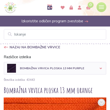
0
Izkoristite odličen program zvestobe
NAZAJ NA BOMBAŽNE VRVICE
Različice izdelka
BOMBAŽNA VRVICA PLOSKA 13 MM PURPLE
Številka izdelka: 43443
Bombažna vrvica ploska 13 mm orange