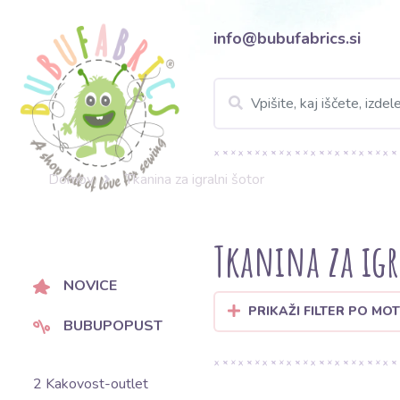
info@bubufabrics.si
Domov
Tkanina za igralni šotor
Tkanina za igr
NOVICE
PRIKAŽI FILTER PO MOT
BUBUPOPUST
2 Kakovost-outlet