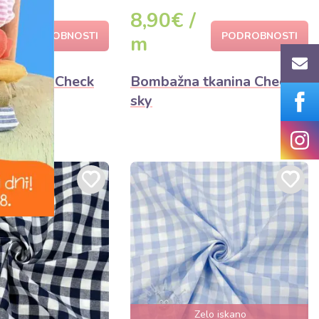
8,90€ /
PODROBNOSTI
PODROBNOSTI
m
tkanina Check
Bombažna tkanina Check
sky
Zelo iskano