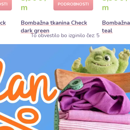
STI
PODROBNOSTI
m
m
ck
Bombažna tkanina Check
Bombažna 
dark green
teal
To obvestilo bo izginilo čez:
3
Zelo iskano
Z
Omejene zaloge poidejo čez 2 dni
Predvidoma 