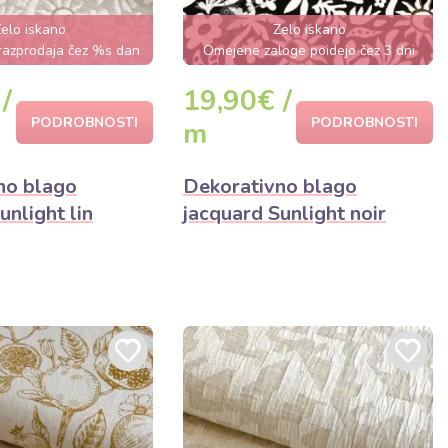
elo iskano
Zelo iskano
razprodaja čez %s dan
Omejene zaloge poidejo čez 3 dni
/
19,90€ /
PODROBNOSTI
PODROBNOSTI
m
no blago
Dekorativno blago
unlight lin
jacquard Sunlight noir