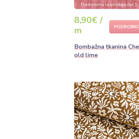
Predvidoma razprodaja čez 1
8,90€ /
PODROBNO
m
Bombažna tkanina Che
old lime