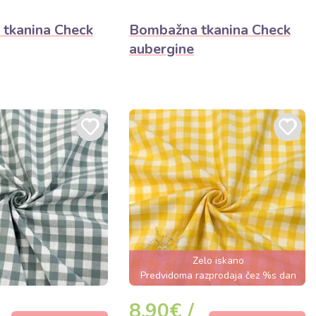
tkanina Check
Bombažna tkanina Check
aubergine
Zelo iskano
Predvidoma razprodaja čez %s dan
8,90€ /