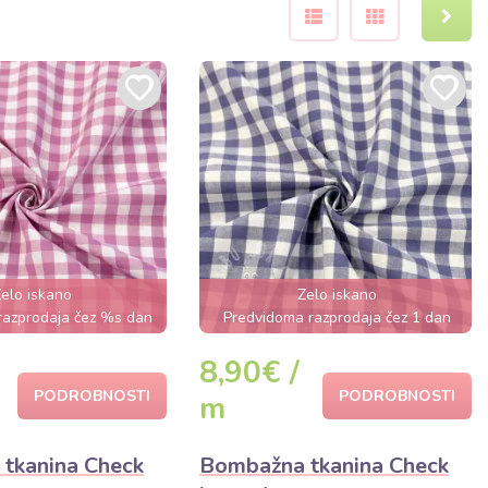
elo iskano
Zelo iskano
razprodaja čez %s dan
Predvidoma razprodaja čez 1 dan
8,90€ /
PODROBNOSTI
PODROBNOSTI
m
tkanina Check
Bombažna tkanina Check