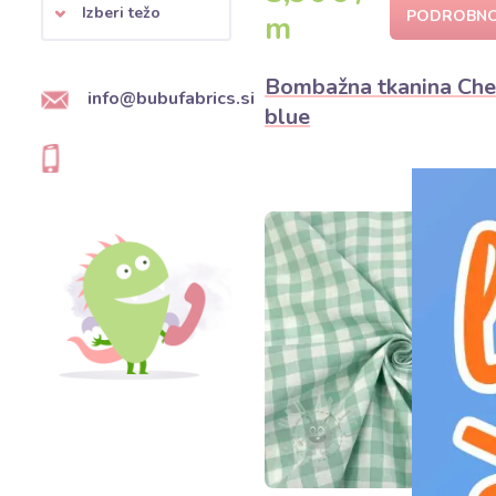
Izberi težo
PODROBNO
m
Bombažna tkanina Che
info@bubufabrics.si
blue