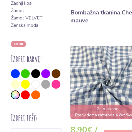
Zadnji kosi
Žamet
Bombažna tkanina Che
Žamet VELVET
mauve
Ženska moda
SKRIJ
Izberi barvo:
Zelo iskano
Izberi težo:
Predvidoma razprodaja čez %
8,90€ /