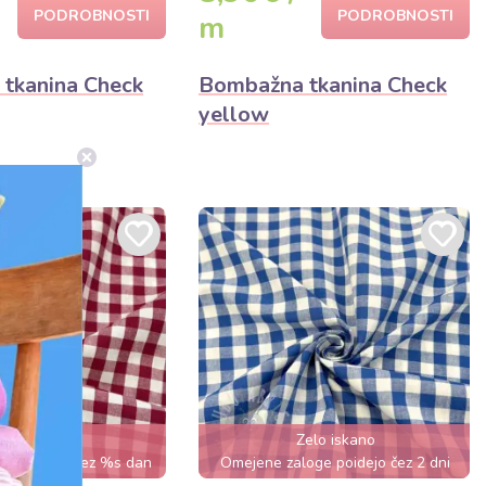
PODROBNOSTI
PODROBNOSTI
m
tkanina Check
Bombažna tkanina Check
yellow
elo iskano
Zelo iskano
razprodaja čez %s dan
Omejene zaloge poidejo čez 2 dni