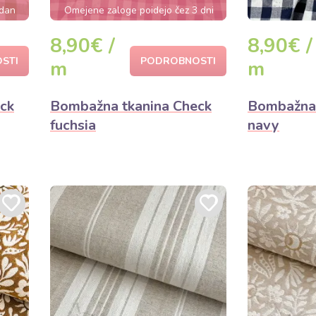
 dan
Omejene zaloge poidejo čez 3 dni
8,90€ /
8,90€ /
STI
PODROBNOSTI
m
m
ck
Bombažna tkanina Check
Bombažna 
fuchsia
navy