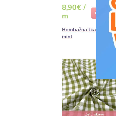
8,90€ /
PODROBNO
m
Bombažna tkanina Che
mint
Zelo iskano