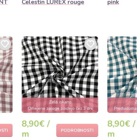
INT
Celestin LUREX rouge
pink
Zelo iskano
Z
Omejene zaloge poidejo čez 3 dni
Predvidoma 
8,90€ /
8,90€ /
STI
PODROBNOSTI
m
m