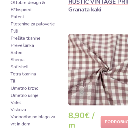
RUSTIC VINTAGE PR
Ottobre design &
Granata kaki
B*Inspired
Patent
Pletenine za puloverje
Pliš
Prešite tkanine
Prevešanka
Saten
Sherpa
Softshell
Tetra tkanina
Til
Umetno krzno
Umetno usnje
Vafel
Viskoza
8,90€ /
Vodoodbojno blago za
PODROBNO
m
vrt in dom