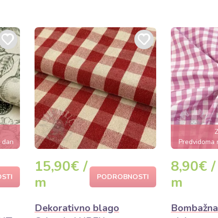
Z
s dan
Predvidoma 
15,90€ /
8,90€ /
STI
PODROBNOSTI
m
m
Dekorativno blago
Bombažna 