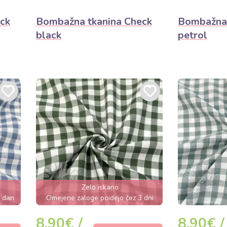
ck
Bombažna tkanina Check
Bombažna 
black
petrol
Zelo iskano
s dan
Omejene zaloge poidejo čez 3 dni
8,90€ /
8,90€ /