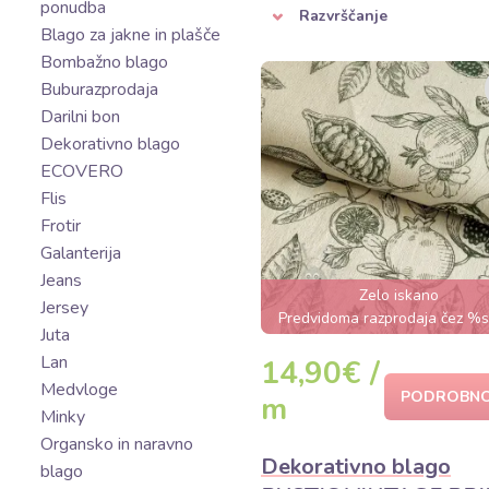
ponudba
Razvrščanje
Blago za jakne in plašče
Bombažno blago
Buburazprodaja
Darilni bon
Dekorativno blago
ECOVERO
Flis
Frotir
Galanterija
Jeans
Zelo iskano
Jersey
Predvidoma razprodaja čez %
Juta
Lan
14,90€ /
Medvloge
PODROBNO
m
Minky
Organsko in naravno
Dekorativno blago
blago