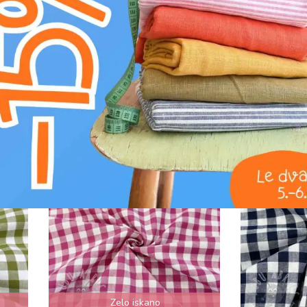
8,90€ /
8,90€ /
STI
PODROBNOSTI
m
m
ck
Bombažna tkanina Check
Bombažna 
sand
berry
Zelo iskano