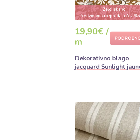
Zelo iskano
Predvidoma razprodaja čez %
19,90€ /
PODROBNO
m
Dekorativno blago
jacquard Sunlight jaun