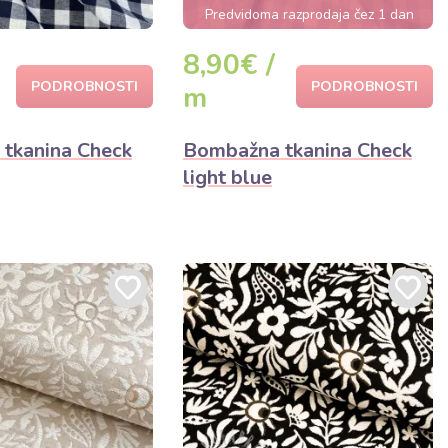
Predvidoma razprodaja čez 1 dan
8,90€ /
PODROBNOSTI
PODROBNOSTI
m
tkanina Check
Bombažna tkanina Check
light blue