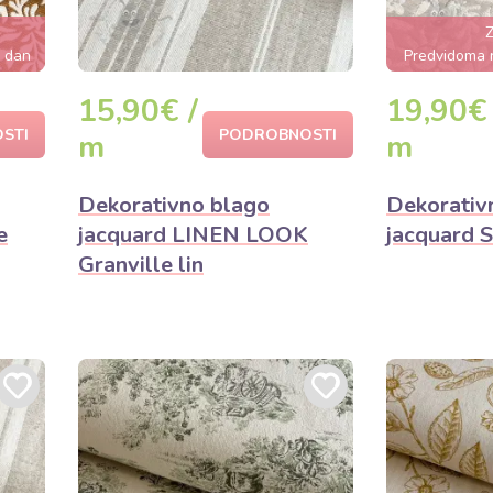
Z
s dan
Predvidoma 
15,90€ /
19,90€ 
STI
PODROBNOSTI
m
m
Dekorativno blago
Dekorativ
e
jacquard LINEN LOOK
jacquard S
Granville lin