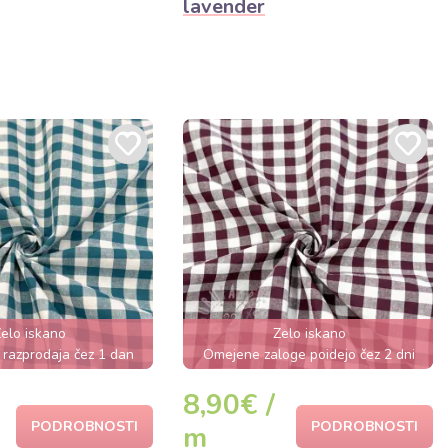
lavender
elo iskano
Zelo iskano
razprodaja čez 1 dan
Omejene zaloge poidejo čez 2 dni
8,90€ /
PODROBNOSTI
PODROBNOSTI
m