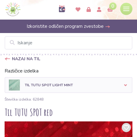
0
Izkoristite odličen program zvestobe
NAZAJ NA TIL
Različice izdelka
TIL TUTU SPOT LIGHT MINT
Številka izdelka: 62848
Til TUTU SPOT red