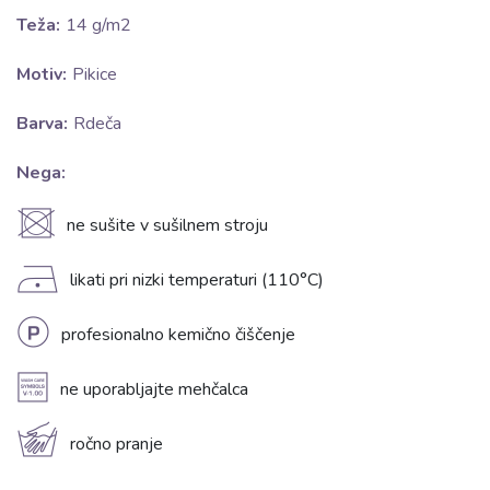
Teža:
14 g/m2
Motiv:
Pikice
Barva:
Rdeča
Nega:
U
ne sušite v sušilnem stroju
D
likati pri nizki temperaturi (110°C)
L
profesionalno kemično čiščenje
A
ne uporabljajte mehčalca
c
ročno pranje