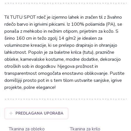
Til TUTU SPOT rdeč je izjemno lahek in zračen til z živahno
rdečo barvo in igrivimi pikicami. Iz 100% poliamida (PA), se
ponaša z mehkobo in nežnim otipom, prijetnim za kožo. S
širino 160 cm in težo zgolj 14 g/m2 je idealen za
voluminozne kreacije, ki se prelepo drapirajo in ohranjajo
lahkotnost. Popoln je za baletne krilca (tutu), praznične
obleke, karnevalske kostume, modne dodatke, dekoracijo
otroških sob in dogodkov. Njegova prožnost in
transparentnost omogočata enostavno oblikovanje. Pustite
domišljiji prosto pot in s tem tilom ustvarite sanjske, igrive
projekte, polne elegance!
PREDLAGANA UPORABA
Tkanina za obleko
Tkanina za krilo