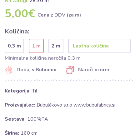
Na zalogi:
28.30 m
5,00€
Cena z DDV (za m)
Količina:
0.3 m
1 m
2 m
Minimalna količina naročila 0.3 m
Dodaj v Bubumix
Naroči vzorec
Kategorija:
Til
Proizvajalec:
Bubulákovo s.r.o www.bubufabrics.si
Sestava:
100%PA
Širina:
160 cm