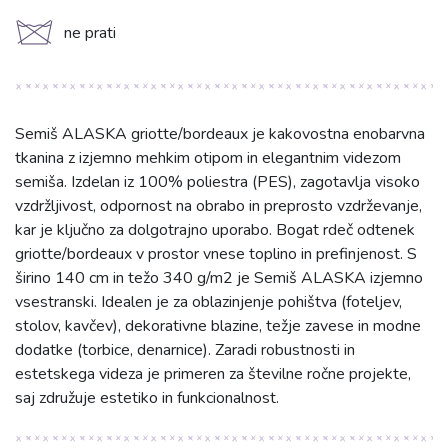
d
ne prati
Semiš ALASKA griotte/bordeaux je kakovostna enobarvna
tkanina z izjemno mehkim otipom in elegantnim videzom
semiša. Izdelan iz 100% poliestra (PES), zagotavlja visoko
vzdržljivost, odpornost na obrabo in preprosto vzdrževanje,
kar je ključno za dolgotrajno uporabo. Bogat rdeč odtenek
griotte/bordeaux v prostor vnese toplino in prefinjenost. S
širino 140 cm in težo 340 g/m2 je Semiš ALASKA izjemno
vsestranski. Idealen je za oblazinjenje pohištva (foteljev,
stolov, kavčev), dekorativne blazine, težje zavese in modne
dodatke (torbice, denarnice). Zaradi robustnosti in
estetskega videza je primeren za številne ročne projekte,
saj združuje estetiko in funkcionalnost.