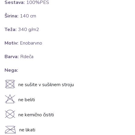
Sestava:
100%PES
Širina:
140 cm
Teža:
340 g/m2
Motiv:
Enobarvno
Barva:
Rdeča
Nega:
U
ne sušite v sušilnem stroju
H
ne beliti
K
ne kemično čistiti
C
ne likati