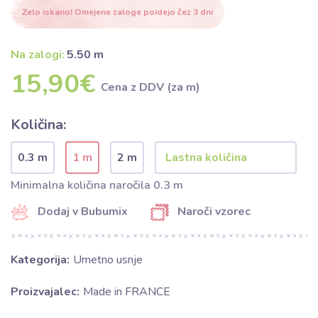
Zelo iskano! Omejene zaloge poidejo čez 3 dni
Na zalogi:
5.50 m
15,90€
Cena z DDV (za m)
Količina:
0.3 m
1 m
2 m
Minimalna količina naročila 0.3 m
Dodaj v Bubumix
Naroči vzorec
Kategorija:
Umetno usnje
Proizvajalec:
Made in FRANCE