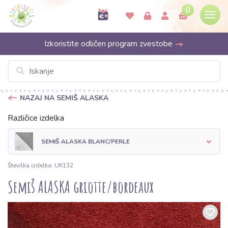
0
Izkoristite odličen program zvestobe
NAZAJ NA SEMIŠ ALASKA
Različice izdelka
SEMIŠ ALASKA BLANC/PERLE
Številka izdelka: UK132
Semiš ALASKA griotte/bordeaux